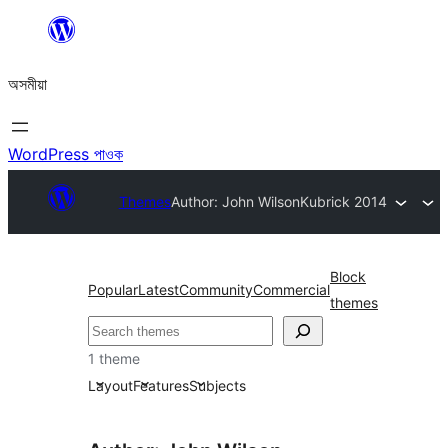
এয়া
এৰি
অসমীয়া
বিষয়বস্তুলৈ
যাওক
WordPress পাওক
Themes
Author: John Wilson
Kubrick 2014
Block
Popular
Latest
Community
Commercial
themes
সন্ধান
কৰক
1 theme
Layout
Features
Subjects