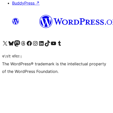
BuddyPress
↗
আমাৰ X (আগৰ Twitter) একাউণ্টলৈ যাওক
আমাৰ Bluesky একাউণ্টলৈ যাওক
আমাৰ Mastodon একাউণ্টলৈ যাওক
আমাৰ Threads একাউণ্টলৈ যাওক
আমাৰ Facebook পৃষ্ঠালৈ যাওক
আমাৰ Instagram একাউণ্টলৈ যাওক
আমাৰ LinkedIn একাউণ্টলৈ যাওক
আমাৰ TikTok একাউণ্টলৈ যাওক
আমাৰ YouTube চেনেললৈ যাওক
আমাৰ Tumblr একাউণ্টলৈ যাওক
ক’ডেই কবিতা।
The WordPress® trademark is the intellectual property
of the WordPress Foundation.