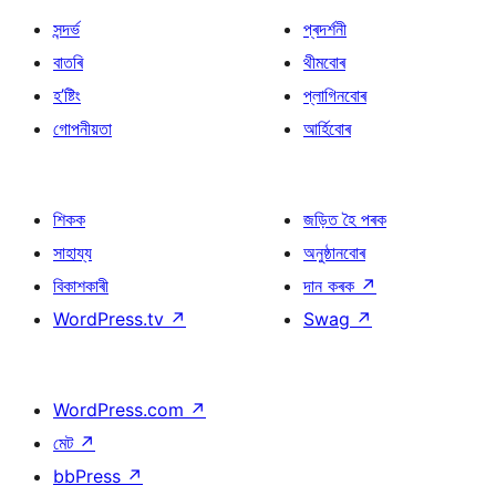
সন্দৰ্ভ
প্ৰদৰ্শনী
বাতৰি
থীমবোৰ
হ’ষ্টিং
প্লাগিনবোৰ
গোপনীয়তা
আৰ্হিবোৰ
শিকক
জড়িত হৈ পৰক
সাহায্য
অনুষ্ঠানবোৰ
বিকাশকাৰী
দান কৰক
↗
WordPress.tv
↗
Swag
↗
WordPress.com
↗
মেট
↗
bbPress
↗