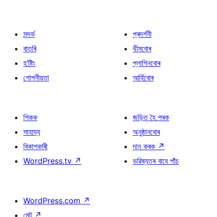
সন্দৰ্ভ
প্ৰদৰ্শনী
বাতৰি
থীমবোৰ
হ’ষ্টিং
প্লাগিনবোৰ
গোপনীয়তা
আৰ্হিবোৰ
শিকক
জড়িত হৈ পৰক
সাহায্য
অনুষ্ঠানবোৰ
বিকাশকাৰী
দান কৰক
↗
WordPress.tv
↗
ভৱিষ্যতৰ বাবে পাঁচ
WordPress.com
↗
মেট
↗