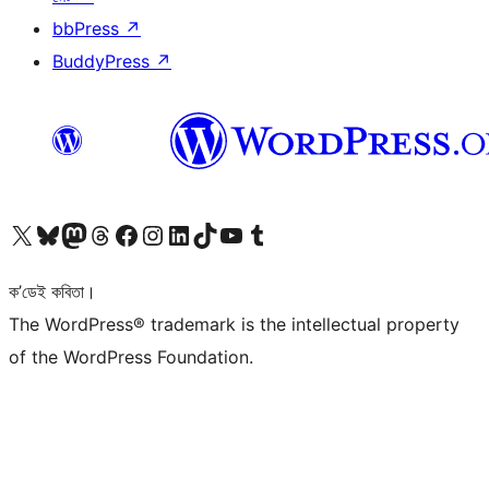
bbPress
↗
BuddyPress
↗
আমাৰ X (আগৰ Twitter) একাউণ্টলৈ যাওক
আমাৰ Bluesky একাউণ্টলৈ যাওক
আমাৰ Mastodon একাউণ্টলৈ যাওক
আমাৰ Threads একাউণ্টলৈ যাওক
আমাৰ Facebook পৃষ্ঠালৈ যাওক
আমাৰ Instagram একাউণ্টলৈ যাওক
আমাৰ LinkedIn একাউণ্টলৈ যাওক
আমাৰ TikTok একাউণ্টলৈ যাওক
আমাৰ YouTube চেনেললৈ যাওক
আমাৰ Tumblr একাউণ্টলৈ যাওক
ক’ডেই কবিতা।
The WordPress® trademark is the intellectual property
of the WordPress Foundation.