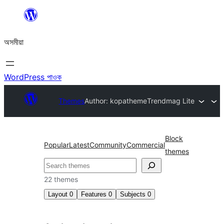
এয়া
এৰি
অসমীয়া
বিষয়বস্তুলৈ
যাওক
WordPress পাওক
Themes
Author: kopatheme
Trendmag Lite
Block
Popular
Latest
Community
Commercial
themes
সন্ধান
কৰক
22 themes
Layout
0
Features
0
Subjects
0