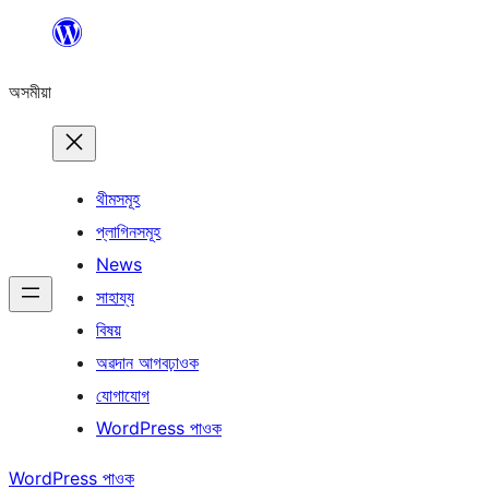
এয়া
এৰি
অসমীয়া
বিষয়বস্তুলৈ
যাওক
থীমসমূহ
প্লাগিনসমূহ
News
সাহায্য
বিষয়
অৱদান আগবঢ়াওক
যোগাযোগ
WordPress পাওক
WordPress পাওক