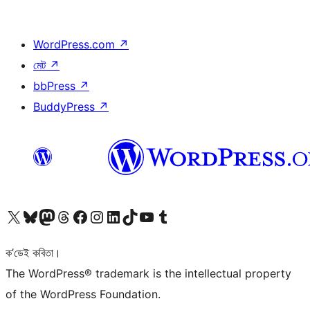
WordPress.com
↗
মেট
↗
bbPress
↗
BuddyPress
↗
আমাৰ X (আগৰ Twitter) একাউণ্টলৈ যাওক
আমাৰ Bluesky একাউণ্টলৈ যাওক
আমাৰ Mastodon একাউণ্টলৈ যাওক
আমাৰ Threads একাউণ্টলৈ যাওক
আমাৰ Facebook পৃষ্ঠালৈ যাওক
আমাৰ Instagram একাউণ্টলৈ যাওক
আমাৰ LinkedIn একাউণ্টলৈ যাওক
আমাৰ TikTok একাউণ্টলৈ যাওক
আমাৰ YouTube চেনেললৈ যাওক
আমাৰ Tumblr একাউণ্টলৈ যাওক
ক’ডেই কবিতা।
The WordPress® trademark is the intellectual property
of the WordPress Foundation.