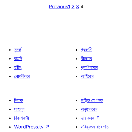
Previous
1
2
3
4
সন্দৰ্ভ
প্ৰদৰ্শনী
বাতৰি
থীমবোৰ
হ’ষ্টিং
প্লাগিনবোৰ
গোপনীয়তা
আৰ্হিবোৰ
শিকক
জড়িত হৈ পৰক
সাহায্য
অনুষ্ঠানবোৰ
বিকাশকাৰী
দান কৰক
↗
WordPress.tv
↗
ভৱিষ্যতৰ বাবে পাঁচ