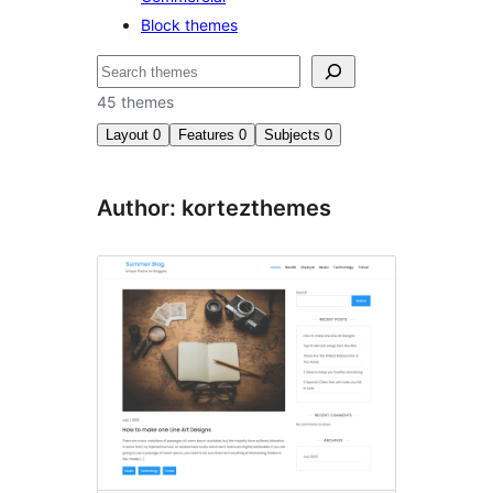
Block themes
সন্ধান
কৰক
45 themes
Layout
0
Features
0
Subjects
0
Author: kortezthemes