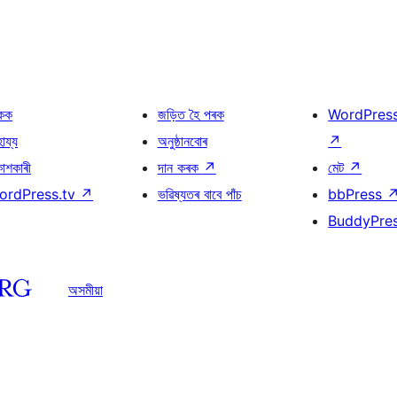
কক
জড়িত হৈ পৰক
WordPres
হায্য
অনুষ্ঠানবোৰ
↗
কাশকাৰী
দান কৰক
↗
মেট
↗
ordPress.tv
↗
ভৱিষ্যতৰ বাবে পাঁচ
bbPress
BuddyPre
অসমীয়া