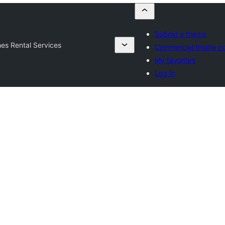
Submit a theme
hes Rental Services
Commercial theme c
My favorites
Log in