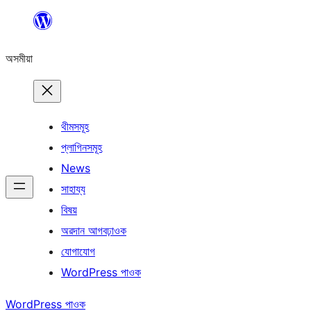
এয়া
এৰি
অসমীয়া
বিষয়বস্তুলৈ
যাওক
থীমসমূহ
প্লাগিনসমূহ
News
সাহায্য
বিষয়
অৱদান আগবঢ়াওক
যোগাযোগ
WordPress পাওক
WordPress পাওক