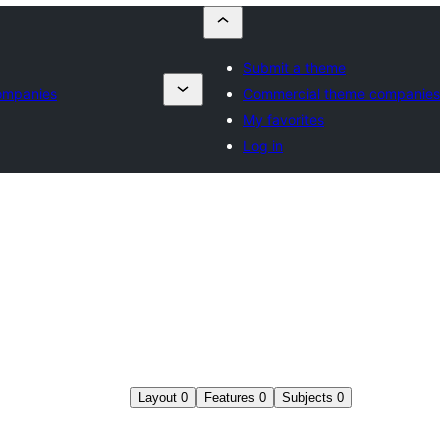
Submit a theme
ompanies
Commercial theme companies
My favorites
Log in
Layout
0
Features
0
Subjects
0