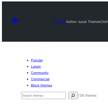
Themes
Author: luzuk Themes
Clot
Popular
Latest
Community
Commercial
Block themes
সন্ধান
138 themes
কৰক