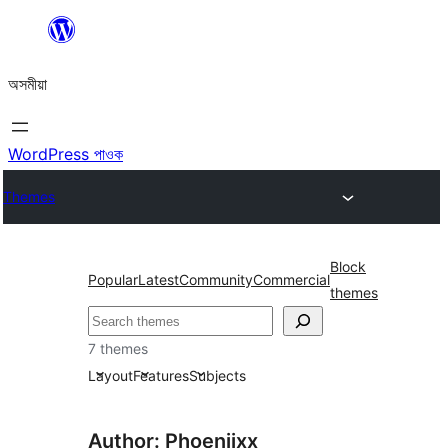
এয়া
এৰি
অসমীয়া
বিষয়বস্তুলৈ
যাওক
WordPress পাওক
Themes
Block
Popular
Latest
Community
Commercial
themes
সন্ধান
কৰক
7 themes
Layout
Features
Subjects
Author: Phoeniixx