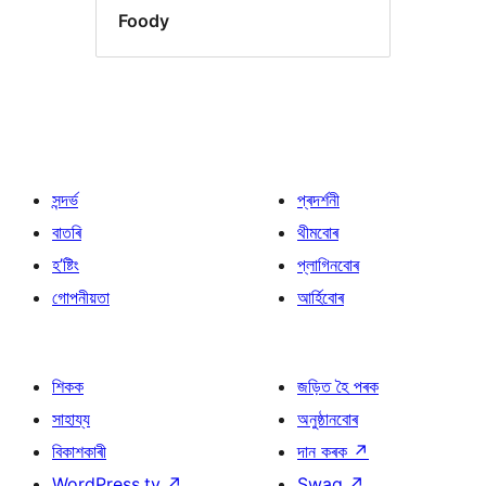
Foody
সন্দৰ্ভ
প্ৰদৰ্শনী
বাতৰি
থীমবোৰ
হ’ষ্টিং
প্লাগিনবোৰ
গোপনীয়তা
আৰ্হিবোৰ
শিকক
জড়িত হৈ পৰক
সাহায্য
অনুষ্ঠানবোৰ
বিকাশকাৰী
দান কৰক
↗
WordPress.tv
↗
Swag
↗