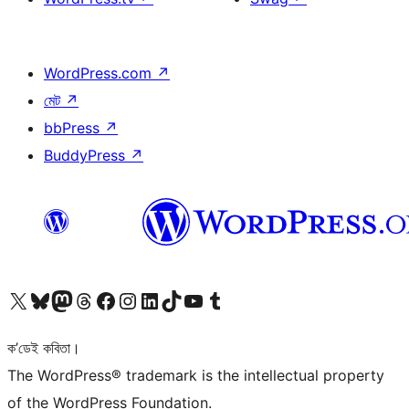
WordPress.com
↗
মেট
↗
bbPress
↗
BuddyPress
↗
আমাৰ X (আগৰ Twitter) একাউণ্টলৈ যাওক
আমাৰ Bluesky একাউণ্টলৈ যাওক
আমাৰ Mastodon একাউণ্টলৈ যাওক
আমাৰ Threads একাউণ্টলৈ যাওক
আমাৰ Facebook পৃষ্ঠালৈ যাওক
আমাৰ Instagram একাউণ্টলৈ যাওক
আমাৰ LinkedIn একাউণ্টলৈ যাওক
আমাৰ TikTok একাউণ্টলৈ যাওক
আমাৰ YouTube চেনেললৈ যাওক
আমাৰ Tumblr একাউণ্টলৈ যাওক
ক’ডেই কবিতা।
The WordPress® trademark is the intellectual property
of the WordPress Foundation.