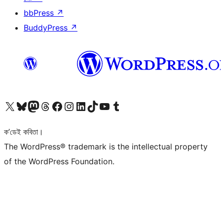
bbPress
↗
BuddyPress
↗
আমাৰ X (আগৰ Twitter) একাউণ্টলৈ যাওক
আমাৰ Bluesky একাউণ্টলৈ যাওক
আমাৰ Mastodon একাউণ্টলৈ যাওক
আমাৰ Threads একাউণ্টলৈ যাওক
আমাৰ Facebook পৃষ্ঠালৈ যাওক
আমাৰ Instagram একাউণ্টলৈ যাওক
আমাৰ LinkedIn একাউণ্টলৈ যাওক
আমাৰ TikTok একাউণ্টলৈ যাওক
আমাৰ YouTube চেনেললৈ যাওক
আমাৰ Tumblr একাউণ্টলৈ যাওক
ক’ডেই কবিতা।
The WordPress® trademark is the intellectual property
of the WordPress Foundation.