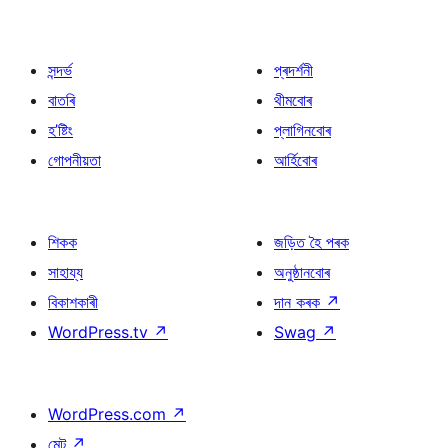
সন্দৰ্ভ
প্ৰদৰ্শনী
বাতৰি
থীমবোৰ
হ’ষ্টিং
প্লাগিনবোৰ
গোপনীয়তা
আৰ্হিবোৰ
শিকক
জড়িত হৈ পৰক
সাহায্য
অনুষ্ঠানবোৰ
বিকাশকাৰী
দান কৰক
↗
WordPress.tv
↗
Swag
↗
WordPress.com
↗
মেট
↗