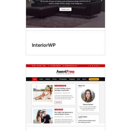
InteriorWP