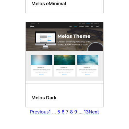
Melos eMinimal
Melos Dark
Previous
1
…
5
6
7
8
9
…
13
Next