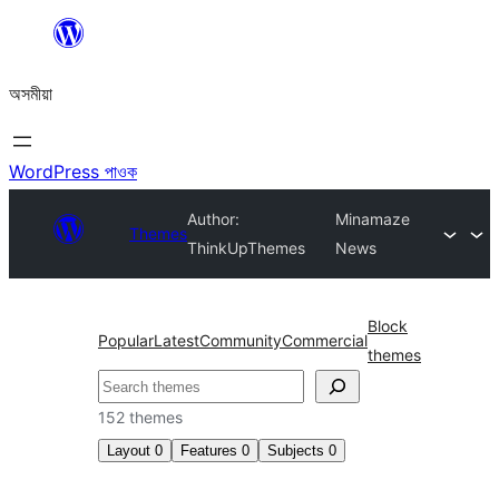
এয়া
এৰি
অসমীয়া
বিষয়বস্তুলৈ
যাওক
WordPress পাওক
Author:
Minamaze
Themes
ThinkUpThemes
News
Block
Popular
Latest
Community
Commercial
themes
সন্ধান
কৰক
152 themes
Layout
0
Features
0
Subjects
0