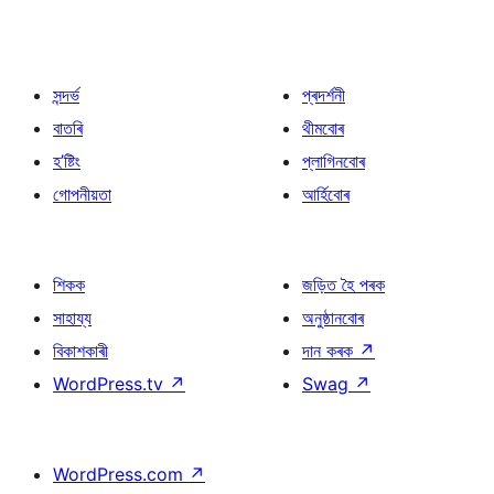
সন্দৰ্ভ
প্ৰদৰ্শনী
বাতৰি
থীমবোৰ
হ’ষ্টিং
প্লাগিনবোৰ
গোপনীয়তা
আৰ্হিবোৰ
শিকক
জড়িত হৈ পৰক
সাহায্য
অনুষ্ঠানবোৰ
বিকাশকাৰী
দান কৰক
↗
WordPress.tv
↗
Swag
↗
WordPress.com
↗