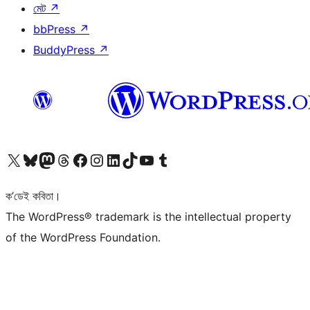
মেট
↗
bbPress
↗
BuddyPress
↗
আমাৰ X (আগৰ Twitter) একাউণ্টলৈ যাওক
আমাৰ Bluesky একাউণ্টলৈ যাওক
আমাৰ Mastodon একাউণ্টলৈ যাওক
আমাৰ Threads একাউণ্টলৈ যাওক
আমাৰ Facebook পৃষ্ঠালৈ যাওক
আমাৰ Instagram একাউণ্টলৈ যাওক
আমাৰ LinkedIn একাউণ্টলৈ যাওক
আমাৰ TikTok একাউণ্টলৈ যাওক
আমাৰ YouTube চেনেললৈ যাওক
আমাৰ Tumblr একাউণ্টলৈ যাওক
ক’ডেই কবিতা।
The WordPress® trademark is the intellectual property
of the WordPress Foundation.