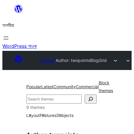
এয়া
এৰি
অসমীয়া
বিষয়বস্তুলৈ
যাওক
WordPress পাওক
Themes
Author: twopoints
BlogGrid
Block
Popular
Latest
Community
Commercial
themes
সন্ধান
কৰক
9 themes
Layout
Features
Subjects