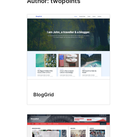
Author: twopoints
BlogGrid