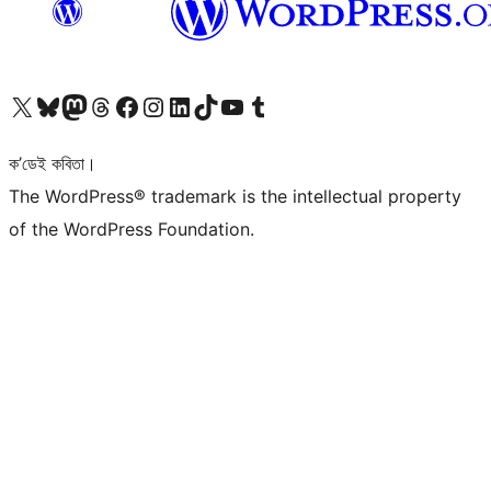
আমাৰ X (আগৰ Twitter) একাউণ্টলৈ যাওক
আমাৰ Bluesky একাউণ্টলৈ যাওক
আমাৰ Mastodon একাউণ্টলৈ যাওক
আমাৰ Threads একাউণ্টলৈ যাওক
আমাৰ Facebook পৃষ্ঠালৈ যাওক
আমাৰ Instagram একাউণ্টলৈ যাওক
আমাৰ LinkedIn একাউণ্টলৈ যাওক
আমাৰ TikTok একাউণ্টলৈ যাওক
আমাৰ YouTube চেনেললৈ যাওক
আমাৰ Tumblr একাউণ্টলৈ যাওক
ক’ডেই কবিতা।
The WordPress® trademark is the intellectual property
of the WordPress Foundation.