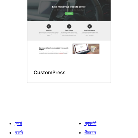
CustomPress
সন্দৰ্ভ
প্ৰদৰ্শনী
বাতৰি
থীমবোৰ