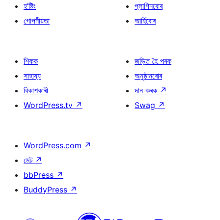
হ’ষ্টিং
প্লাগিনবোৰ
গোপনীয়তা
আৰ্হিবোৰ
শিকক
জড়িত হৈ পৰক
সাহায্য
অনুষ্ঠানবোৰ
বিকাশকাৰী
দান কৰক
↗
WordPress.tv
↗
Swag
↗
WordPress.com
↗
মেট
↗
bbPress
↗
BuddyPress
↗