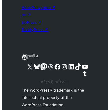
WordPress.com
↗
মেট
↗
bbPress
↗
BuddyPress
↗
অসমীয়া
আমাৰ X (আগৰ Twitter) একাউণ্টলৈ যাওক
আমাৰ Bluesky একাউণ্টলৈ যাওক
আমাৰ Mastodon একাউণ্টলৈ যাওক
আমাৰ Threads একাউণ্টলৈ যাওক
আমাৰ Facebook পৃষ্ঠালৈ যাওক
আমাৰ Instagram একাউণ্টলৈ যাওক
আমাৰ LinkedIn একাউণ্টলৈ যাওক
আমাৰ TikTok একাউণ্টলৈ যাওক
আমাৰ YouTube চেনেললৈ যাওক
আমাৰ Tumblr একাউণ্টলৈ যাওক
ক’ডেই কবিতা।
The WordPress® trademark is the
intellectual property of the
WordPress Foundation.