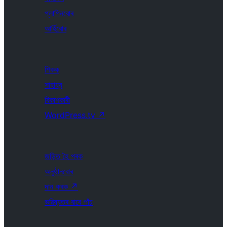
প্লাগিনবোৰ
আৰ্হিবোৰ
শিকক
সাহায্য
বিকাশকাৰী
WordPress.tv
↗
জড়িত হৈ পৰক
অনুষ্ঠানবোৰ
দান কৰক
↗
ভৱিষ্যতৰ বাবে পাঁচ