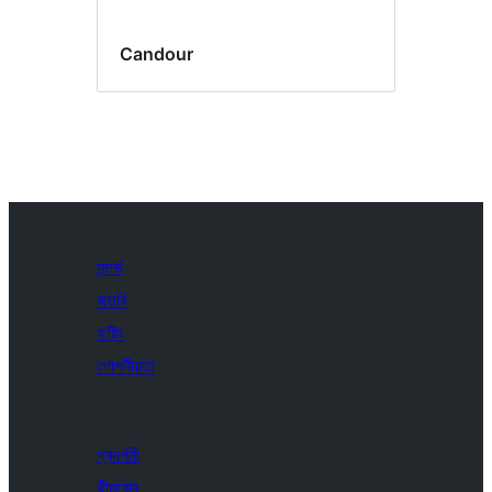
Candour
সন্দৰ্ভ
বাতৰি
হ’ষ্টিং
গোপনীয়তা
প্ৰদৰ্শনী
থীমবোৰ