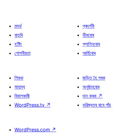
সন্দৰ্ভ
প্ৰদৰ্শনী
বাতৰি
থীমবোৰ
হ’ষ্টিং
প্লাগিনবোৰ
গোপনীয়তা
আৰ্হিবোৰ
শিকক
জড়িত হৈ পৰক
সাহায্য
অনুষ্ঠানবোৰ
বিকাশকাৰী
দান কৰক
↗
WordPress.tv
↗
ভৱিষ্যতৰ বাবে পাঁচ
WordPress.com
↗