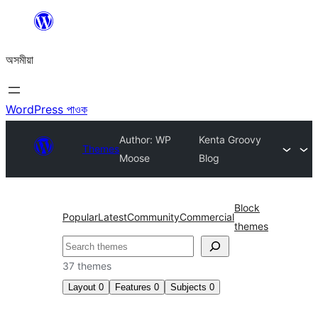
এয়া
এৰি
অসমীয়া
বিষয়বস্তুলৈ
যাওক
WordPress পাওক
Author: WP
Kenta Groovy
Themes
Moose
Blog
Block
Popular
Latest
Community
Commercial
themes
সন্ধান
কৰক
37 themes
Layout
0
Features
0
Subjects
0