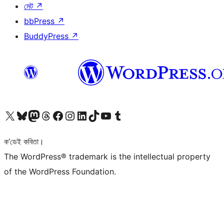
মেট
↗
bbPress
↗
BuddyPress
↗
আমাৰ X (আগৰ Twitter) একাউণ্টলৈ যাওক
আমাৰ Bluesky একাউণ্টলৈ যাওক
আমাৰ Mastodon একাউণ্টলৈ যাওক
আমাৰ Threads একাউণ্টলৈ যাওক
আমাৰ Facebook পৃষ্ঠালৈ যাওক
আমাৰ Instagram একাউণ্টলৈ যাওক
আমাৰ LinkedIn একাউণ্টলৈ যাওক
আমাৰ TikTok একাউণ্টলৈ যাওক
আমাৰ YouTube চেনেললৈ যাওক
আমাৰ Tumblr একাউণ্টলৈ যাওক
ক’ডেই কবিতা।
The WordPress® trademark is the intellectual property
of the WordPress Foundation.