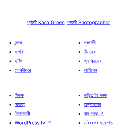
পূৰ্বৱৰ্তী
Kasa Green
পৰৱৰ্তী
Photographer
সন্দৰ্ভ
প্ৰদৰ্শনী
বাতৰি
থীমবোৰ
হ’ষ্টিং
প্লাগিনবোৰ
গোপনীয়তা
আৰ্হিবোৰ
শিকক
জড়িত হৈ পৰক
সাহায্য
অনুষ্ঠানবোৰ
বিকাশকাৰী
দান কৰক
↗
WordPress.tv
↗
ভৱিষ্যতৰ বাবে পাঁচ