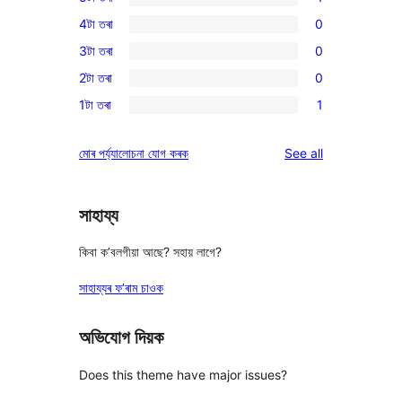
1
4টা তৰা
0
5-
0
3টা তৰা
0
star
4-
0
review
2টা তৰা
0
star
3-
0
reviews
1টা তৰা
1
star
2-
1
reviews
star
1-
reviews
মোৰ পৰ্য্যালোচনা যোগ কৰক
See all
reviews
star
review
সাহায্য
কিবা ক’বলগীয়া আছে? সহায় লাগে?
সাহায্যৰ ফ’ৰাম চাওক
অভিযোগ দিয়ক
Does this theme have major issues?