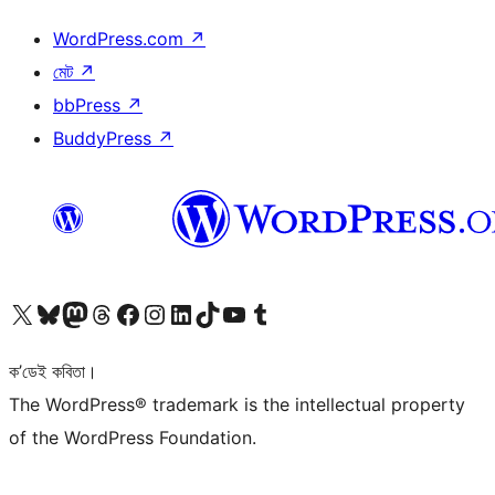
WordPress.com
↗
মেট
↗
bbPress
↗
BuddyPress
↗
আমাৰ X (আগৰ Twitter) একাউণ্টলৈ যাওক
আমাৰ Bluesky একাউণ্টলৈ যাওক
আমাৰ Mastodon একাউণ্টলৈ যাওক
আমাৰ Threads একাউণ্টলৈ যাওক
আমাৰ Facebook পৃষ্ঠালৈ যাওক
আমাৰ Instagram একাউণ্টলৈ যাওক
আমাৰ LinkedIn একাউণ্টলৈ যাওক
আমাৰ TikTok একাউণ্টলৈ যাওক
আমাৰ YouTube চেনেললৈ যাওক
আমাৰ Tumblr একাউণ্টলৈ যাওক
ক’ডেই কবিতা।
The WordPress® trademark is the intellectual property
of the WordPress Foundation.