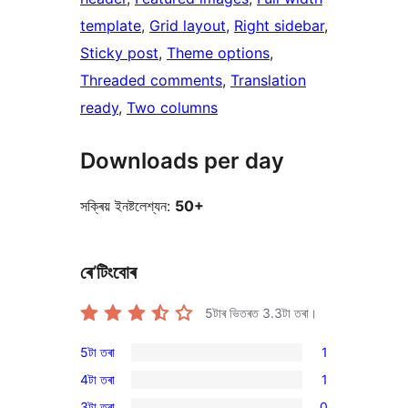
template
, 
Grid layout
, 
Right sidebar
, 
Sticky post
, 
Theme options
, 
Threaded comments
, 
Translation
ready
, 
Two columns
Downloads per day
সক্ৰিয় ইনষ্টলেশ্যন:
50+
ৰে’টিংবোৰ
5টাৰ ভিতৰত
3.3
টা তৰা।
5টা তৰা
1
1
4টা তৰা
1
5-
1
3টা তৰা
0