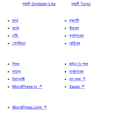
পূৰ্বৱৰ্তী
Gridster-Lite
পৰৱৰ্তী
Tonic
সন্দৰ্ভ
প্ৰদৰ্শনী
বাতৰি
থীমবোৰ
হ’ষ্টিং
প্লাগিনবোৰ
গোপনীয়তা
আৰ্হিবোৰ
শিকক
জড়িত হৈ পৰক
সাহায্য
অনুষ্ঠানবোৰ
বিকাশকাৰী
দান কৰক
↗
WordPress.tv
↗
Swag
↗
WordPress.com
↗