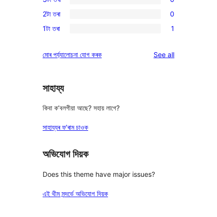
star
4-
0
review
2টা তৰা
0
star
3-
0
review
1টা তৰা
1
star
2-
1
reviews
star
1-
reviews
মোৰ পৰ্য্যালোচনা যোগ কৰক
See all
reviews
star
review
সাহায্য
কিবা ক’বলগীয়া আছে? সহায় লাগে?
সাহায্যৰ ফ’ৰাম চাওক
অভিযোগ দিয়ক
Does this theme have major issues?
এই থীম সন্দৰ্ভে অভিযোগ দিয়ক