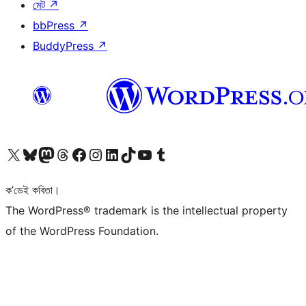
মেট
↗
bbPress
↗
BuddyPress
↗
আমাৰ X (আগৰ Twitter) একাউণ্টলৈ যাওক
আমাৰ Bluesky একাউণ্টলৈ যাওক
আমাৰ Mastodon একাউণ্টলৈ যাওক
আমাৰ Threads একাউণ্টলৈ যাওক
আমাৰ Facebook পৃষ্ঠালৈ যাওক
আমাৰ Instagram একাউণ্টলৈ যাওক
আমাৰ LinkedIn একাউণ্টলৈ যাওক
আমাৰ TikTok একাউণ্টলৈ যাওক
আমাৰ YouTube চেনেললৈ যাওক
আমাৰ Tumblr একাউণ্টলৈ যাওক
ক’ডেই কবিতা।
The WordPress® trademark is the intellectual property
of the WordPress Foundation.