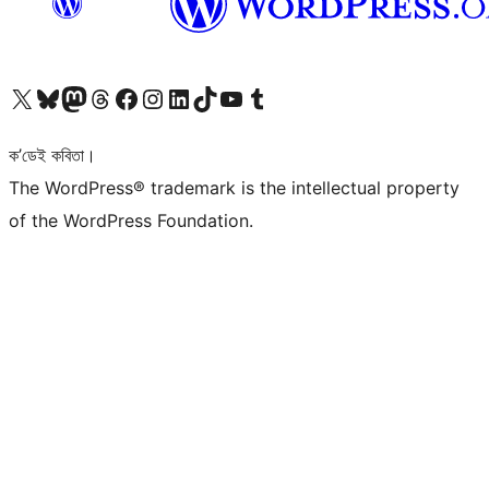
আমাৰ X (আগৰ Twitter) একাউণ্টলৈ যাওক
আমাৰ Bluesky একাউণ্টলৈ যাওক
আমাৰ Mastodon একাউণ্টলৈ যাওক
আমাৰ Threads একাউণ্টলৈ যাওক
আমাৰ Facebook পৃষ্ঠালৈ যাওক
আমাৰ Instagram একাউণ্টলৈ যাওক
আমাৰ LinkedIn একাউণ্টলৈ যাওক
আমাৰ TikTok একাউণ্টলৈ যাওক
আমাৰ YouTube চেনেললৈ যাওক
আমাৰ Tumblr একাউণ্টলৈ যাওক
ক’ডেই কবিতা।
The WordPress® trademark is the intellectual property
of the WordPress Foundation.