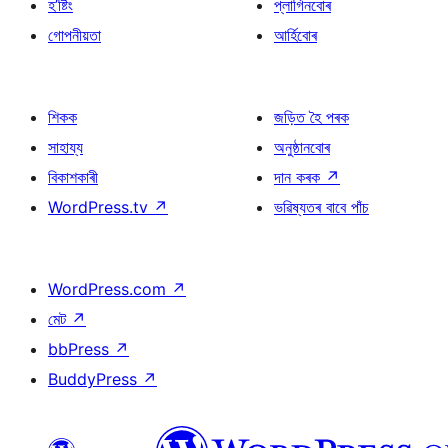
হ’ষ্টিং
প্লাগিনবোৰ
গোপনীয়তা
আৰ্হিবোৰ
শিকক
জড়িত হৈ পৰক
সাহায্য
অনুষ্ঠানবোৰ
বিকাশকাৰী
দান কৰক
↗
WordPress.tv
↗
ভৱিষ্যতৰ বাবে পাঁচ
WordPress.com
↗
মেট
↗
bbPress
↗
BuddyPress
↗