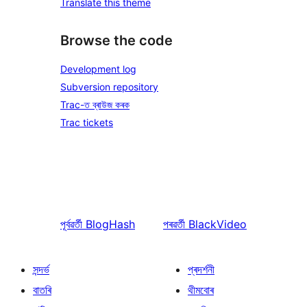
Translate this theme
Browse the code
Development log
Subversion repository
Trac-ত ব্ৰাউজ কৰক
Trac tickets
পূৰ্বৱৰ্তী
BlogHash
পৰৱৰ্তী
BlackVideo
সন্দৰ্ভ
প্ৰদৰ্শনী
বাতৰি
থীমবোৰ