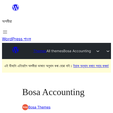
এয়া
এৰি
অসমীয়া
বিষয়বস্তুলৈ
যাওক
WordPress পাওক
Themes
All themes
Bosa Accounting
এই থীমটো এতিয়ালৈ অসমীয়া ভাষাত অনুবাদ কৰা হোৱা নাই।
ইয়াক অনুবাদ কৰাত সহায় কৰক!
Bosa Accounting
Bosa Themes