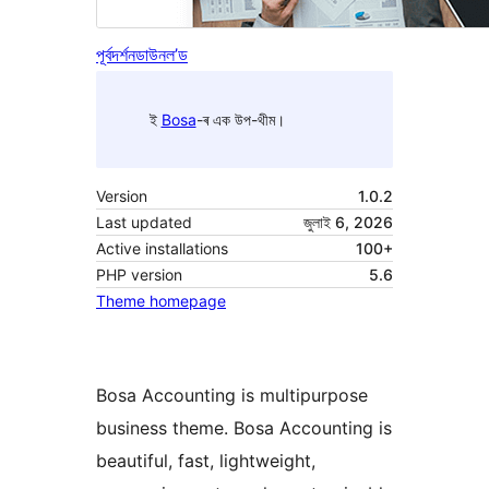
পূৰ্বদৰ্শন
ডাউনল’ড
ই
Bosa
-ৰ এক উপ-থীম।
Version
1.0.2
Last updated
জুলাই 6, 2026
Active installations
100+
PHP version
5.6
Theme homepage
Bosa Accounting is multipurpose
business theme. Bosa Accounting is
beautiful, fast, lightweight,