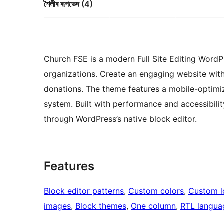
শৈলীৰ ৰূপভেদ (4)
Church FSE is a modern Full Site Editing WordP
organizations. Create an engaging website with
donations. The theme features a mobile-optimiz
system. Built with performance and accessibili
through WordPress’s native block editor.
Features
Block editor patterns
, 
Custom colors
, 
Custom 
images
, 
Block themes
, 
One column
, 
RTL langua