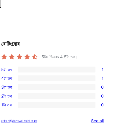
ৰে’টিংবোৰ
5টাৰ ভিতৰত
4.5
টা তৰা।
5টা তৰা
1
1
4টা তৰা
1
5-
1
3টা তৰা
0
star
4-
0
review
2টা তৰা
0
star
3-
0
review
1টা তৰা
0
star
2-
0
reviews
star
1-
reviews
মোৰ পৰ্য্যালোচনা যোগ কৰক
See all
reviews
star
reviews