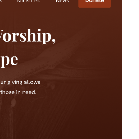
Version
1.0.3
Last updated
মে’ 30, 2025
Active installations
700+
WordPress version
5.5
PHP version
7.0
Theme homepage