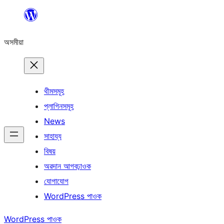
এয়া
এৰি
অসমীয়া
বিষয়বস্তুলৈ
যাওক
থীমসমূহ
প্লাগিনসমূহ
News
সাহায্য
বিষয়
অৱদান আগবঢ়াওক
যোগাযোগ
WordPress পাওক
WordPress পাওক