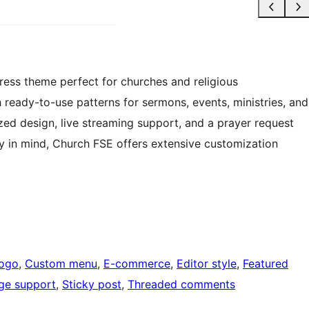
ress theme perfect for churches and religious
 ready-to-use patterns for sermons, events, ministries, and
ed design, live streaming support, and a prayer request
ty in mind, Church FSE offers extensive customization
logo
, 
Custom menu
, 
E-commerce
, 
Editor style
, 
Featured
ge support
, 
Sticky post
, 
Threaded comments