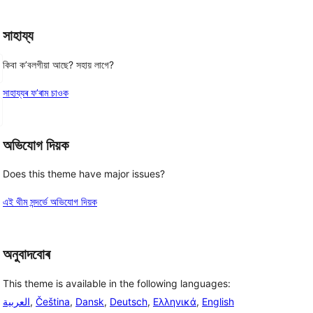
সাহায্য
কিবা ক’বলগীয়া আছে? সহায় লাগে?
সাহায্যৰ ফ’ৰাম চাওক
অভিযোগ দিয়ক
Does this theme have major issues?
এই থীম সন্দৰ্ভে অভিযোগ দিয়ক
অনুবাদবোৰ
This theme is available in the following languages:
العربية
,
Čeština
,
Dansk
,
Deutsch
,
Ελληνικά
,
English