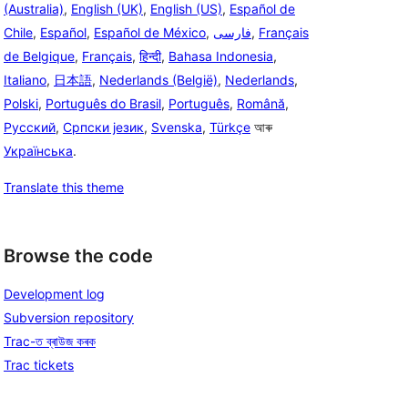
(Australia)
,
English (UK)
,
English (US)
,
Español de
Chile
,
Español
,
Español de México
,
فارسی
,
Français
de Belgique
,
Français
,
हिन्दी
,
Bahasa Indonesia
,
Italiano
,
日本語
,
Nederlands (België)
,
Nederlands
,
Polski
,
Português do Brasil
,
Português
,
Română
,
Русский
,
Српски језик
,
Svenska
,
Türkçe
আৰু
Українська
.
Translate this theme
Browse the code
Development log
Subversion repository
Trac-ত ব্ৰাউজ কৰক
Trac tickets