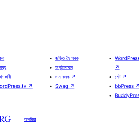
কক
জড়িত হৈ পৰক
WordPres
হায্য
অনুষ্ঠানবোৰ
↗
কাশকাৰী
দান কৰক
↗
মেট
↗
ordPress.tv
↗
Swag
↗
bbPress
BuddyPre
অসমীয়া