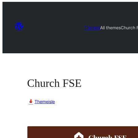
Themes
All themes
Church 
Church FSE
Themeisle