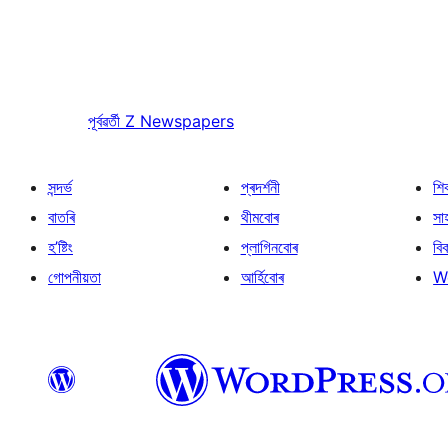
পূৰ্বৱৰ্তী
Z Newspapers
সন্দৰ্ভ
প্ৰদৰ্শনী
শি
বাতৰি
থীমবোৰ
সা
হ’ষ্টিং
প্লাগিনবোৰ
বি
গোপনীয়তা
আৰ্হিবোৰ
W