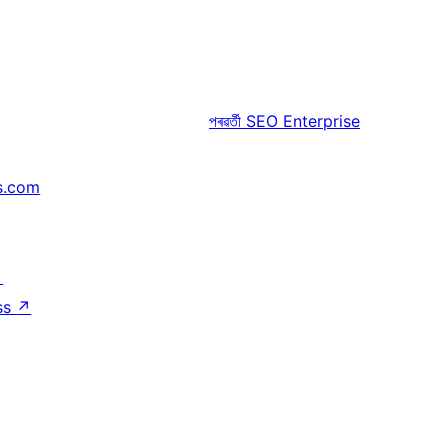
পৰৱৰ্তী
SEO Enterprise
s.com
↗
ss
↗