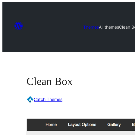
Themes
All themes
Clean B
Clean Box
Catch Themes