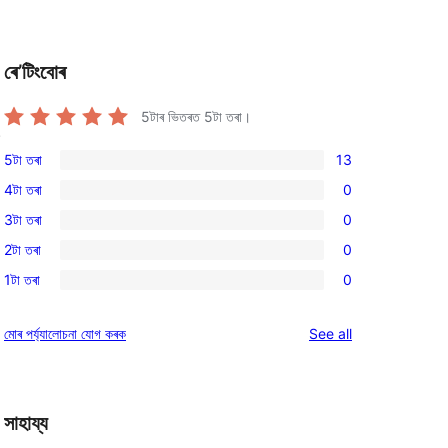
ৰে’টিংবোৰ
5টাৰ ভিতৰত
5
টা তৰা।
.
5টা তৰা
13
13
4টা তৰা
0
5-
0
3টা তৰা
0
star
4-
0
reviews
2টা তৰা
0
star
3-
0
reviews
1টা তৰা
0
star
2-
0
reviews
star
1-
reviews
মোৰ পৰ্য্যালোচনা যোগ কৰক
See all
reviews
star
reviews
সাহায্য