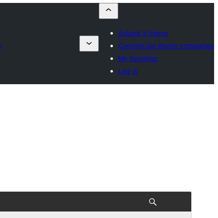
Submit a theme
s
Commercial theme companies
My favorites
Log in
পূৰ্বদৰ্শন
ডাউনল’ড