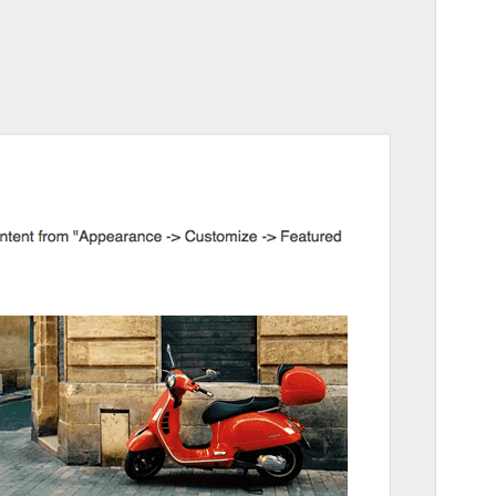
Version
3.2
Last updated
জুন 4, 2026
Active installations
300+
WordPress version
5.9
PHP version
5.6
Theme homepage