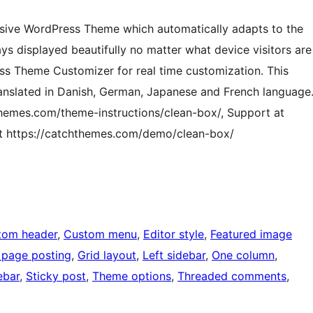
nsive WordPress Theme which automatically adapts to the
ays displayed beautifully no matter what device visitors are
ss Theme Customizer for real time customization. This
translated in Danish, German, Japanese and French language
themes.com/theme-instructions/clean-box/, Support at
t https://catchthemes.com/demo/clean-box/
tom header
, 
Custom menu
, 
Editor style
, 
Featured image
 page posting
, 
Grid layout
, 
Left sidebar
, 
One column
, 
ebar
, 
Sticky post
, 
Theme options
, 
Threaded comments
, 