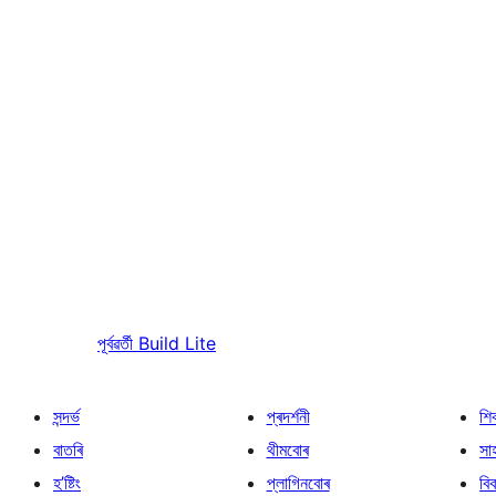
পূৰ্বৱৰ্তী
Build Lite
সন্দৰ্ভ
প্ৰদৰ্শনী
শি
বাতৰি
থীমবোৰ
সা
হ’ষ্টিং
প্লাগিনবোৰ
বি