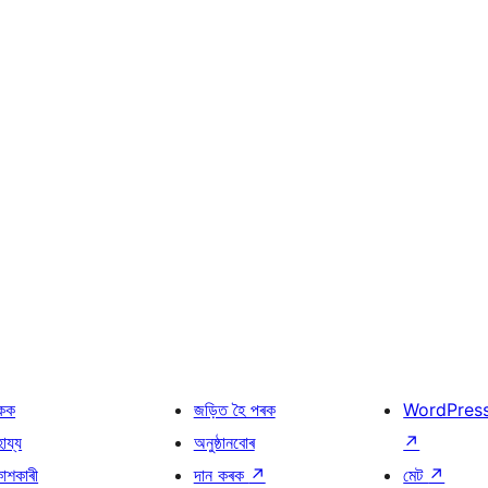
কক
জড়িত হৈ পৰক
WordPres
হায্য
অনুষ্ঠানবোৰ
↗
কাশকাৰী
দান কৰক
↗
মেট
↗