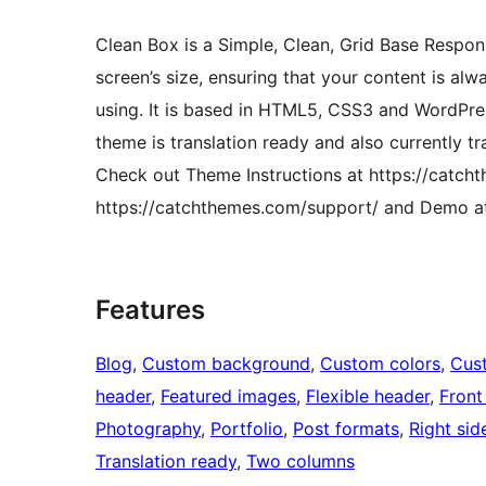
Clean Box is a Simple, Clean, Grid Base Respo
screen’s size, ensuring that your content is alw
using. It is based in HTML5, CSS3 and WordPre
theme is translation ready and also currently 
Check out Theme Instructions at https://catch
https://catchthemes.com/support/ and Demo a
Features
Blog
, 
Custom background
, 
Custom colors
, 
Cus
header
, 
Featured images
, 
Flexible header
, 
Front
Photography
, 
Portfolio
, 
Post formats
, 
Right sid
Translation ready
, 
Two columns