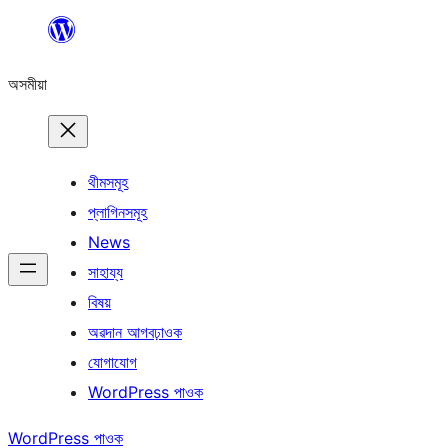
এয়া
এৰি
অসমীয়া
বিষয়বস্তুলৈ
যাওক
থীমসমূহ
প্লাগিনসমূহ
News
সাহায্য
বিষয়
অৱদান আগবঢ়াওক
যোগাযোগ
WordPress পাওক
WordPress পাওক