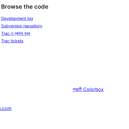
Browse the code
Development log
Subversion repository
Trac-ত ব্ৰাউজ কৰক
Trac tickets
পৰৱৰ্তী
Colorbox
s.com