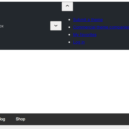
Submit a theme
ox
Commercial theme companie
My favorites
Log in