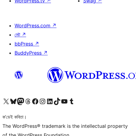
WordPress.tv
↗
Swag
↗
WordPress.com
↗
মেট
↗
bbPress
↗
BuddyPress
↗
আমাৰ X (আগৰ Twitter) একাউণ্টলৈ যাওক
আমাৰ Bluesky একাউণ্টলৈ যাওক
আমাৰ Mastodon একাউণ্টলৈ যাওক
আমাৰ Threads একাউণ্টলৈ যাওক
আমাৰ Facebook পৃষ্ঠালৈ যাওক
আমাৰ Instagram একাউণ্টলৈ যাওক
আমাৰ LinkedIn একাউণ্টলৈ যাওক
আমাৰ TikTok একাউণ্টলৈ যাওক
আমাৰ YouTube চেনেললৈ যাওক
আমাৰ Tumblr একাউণ্টলৈ যাওক
ক’ডেই কবিতা।
The WordPress® trademark is the intellectual property
of the WordPress Foundation.