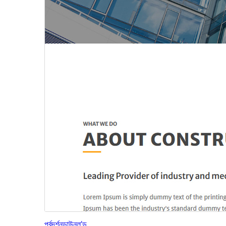
পূৰ্বদৰ্শন
ডাউনল’ড