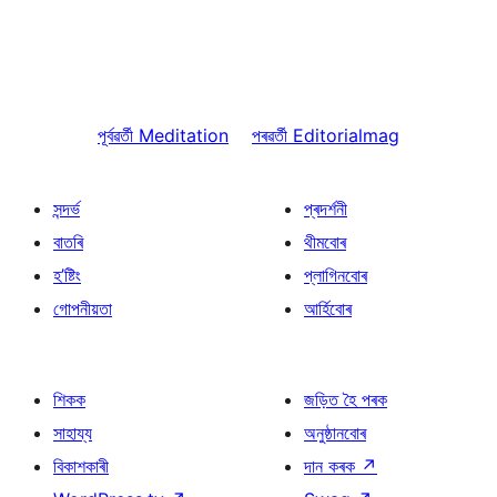
পূৰ্বৱৰ্তী
Meditation
পৰৱৰ্তী
Editorialmag
সন্দৰ্ভ
প্ৰদৰ্শনী
বাতৰি
থীমবোৰ
হ’ষ্টিং
প্লাগিনবোৰ
গোপনীয়তা
আৰ্হিবোৰ
শিকক
জড়িত হৈ পৰক
সাহায্য
অনুষ্ঠানবোৰ
বিকাশকাৰী
দান কৰক
↗