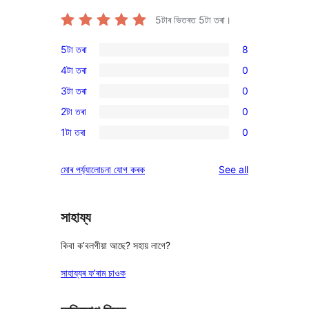
5টাৰ ভিতৰত
5
টা তৰা।
5টা তৰা
8
8
4টা তৰা
0
5-
0
3টা তৰা
0
star
4-
0
reviews
2টা তৰা
0
star
3-
0
reviews
1টা তৰা
0
star
2-
0
reviews
star
1-
reviews
মোৰ পৰ্য্যালোচনা যোগ কৰক
See all
reviews
star
reviews
সাহায্য
কিবা ক’বলগীয়া আছে? সহায় লাগে?
সাহায্যৰ ফ’ৰাম চাওক