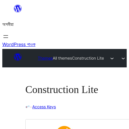
এয়া
এৰি
অসমীয়া
বিষয়বস্তুলৈ
যাওক
WordPress পাওক
Themes
All themes
Construction Lite
Construction Lite
Access Keys