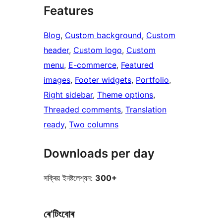
Features
Blog
, 
Custom background
, 
Custom
header
, 
Custom logo
, 
Custom
menu
, 
E-commerce
, 
Featured
images
, 
Footer widgets
, 
Portfolio
, 
Right sidebar
, 
Theme options
, 
Threaded comments
, 
Translation
ready
, 
Two columns
Downloads per day
সক্ৰিয় ইনষ্টলেশ্যন:
300+
ৰে’টিংবোৰ