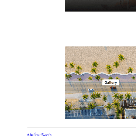
পূৰ্বদৰ্শন
ডাউনল’ড