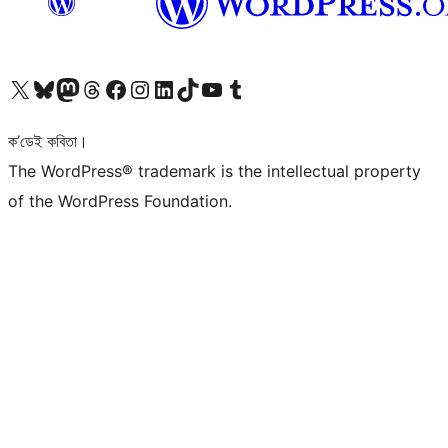
আমাৰ X (আগৰ Twitter) একাউণ্টলৈ যাওক
আমাৰ Bluesky একাউণ্টলৈ যাওক
আমাৰ Mastodon একাউণ্টলৈ যাওক
আমাৰ Threads একাউণ্টলৈ যাওক
আমাৰ Facebook পৃষ্ঠালৈ যাওক
আমাৰ Instagram একাউণ্টলৈ যাওক
আমাৰ LinkedIn একাউণ্টলৈ যাওক
আমাৰ TikTok একাউণ্টলৈ যাওক
আমাৰ YouTube চেনেললৈ যাওক
আমাৰ Tumblr একাউণ্টলৈ যাওক
ক’ডেই কবিতা।
The WordPress® trademark is the intellectual property
of the WordPress Foundation.