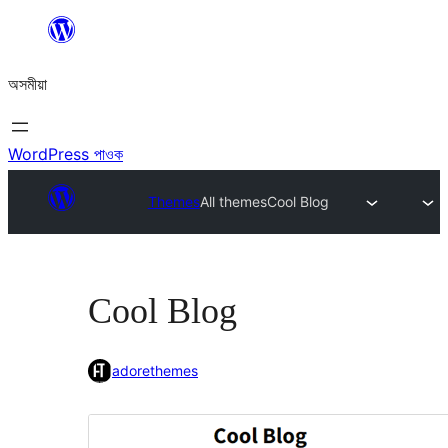
এয়া
এৰি
অসমীয়া
বিষয়বস্তুলৈ
যাওক
WordPress পাওক
Themes
All themes
Cool Blog
Cool Blog
adorethemes