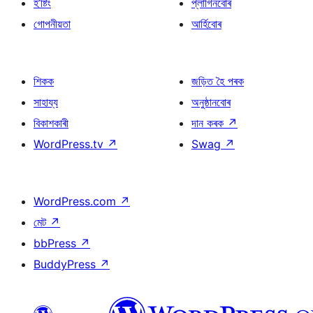
হ’ষ্টিং
প্লাগিনবোৰ
গোপনীয়তা
আৰ্হিবোৰ
শিকক
জড়িত হৈ পৰক
সাহায্য
অনুষ্ঠানবোৰ
বিকাশকাৰী
দান কৰক
↗
WordPress.tv
↗
Swag
↗
WordPress.com
↗
মেট
↗
bbPress
↗
BuddyPress
↗