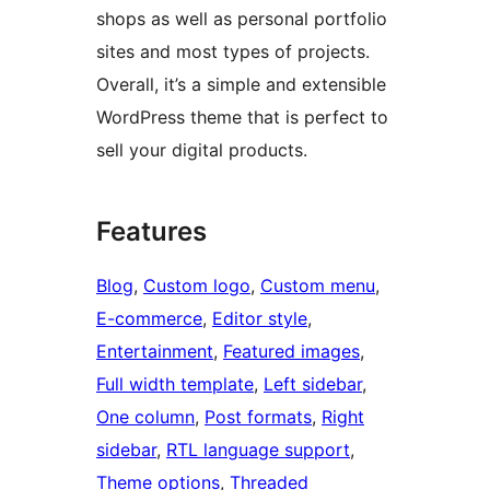
shops as well as personal portfolio
sites and most types of projects.
Overall, it’s a simple and extensible
WordPress theme that is perfect to
sell your digital products.
Features
Blog
, 
Custom logo
, 
Custom menu
, 
E-commerce
, 
Editor style
, 
Entertainment
, 
Featured images
, 
Full width template
, 
Left sidebar
, 
One column
, 
Post formats
, 
Right
sidebar
, 
RTL language support
, 
Theme options
, 
Threaded