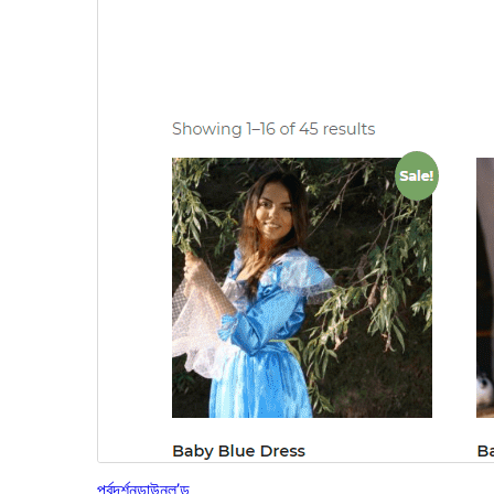
পূৰ্বদৰ্শন
ডাউনল’ড