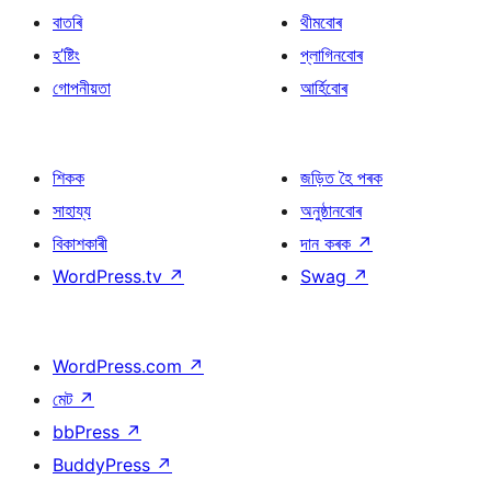
বাতৰি
থীমবোৰ
হ’ষ্টিং
প্লাগিনবোৰ
গোপনীয়তা
আৰ্হিবোৰ
শিকক
জড়িত হৈ পৰক
সাহায্য
অনুষ্ঠানবোৰ
বিকাশকাৰী
দান কৰক
↗
WordPress.tv
↗
Swag
↗
WordPress.com
↗
মেট
↗
bbPress
↗
BuddyPress
↗