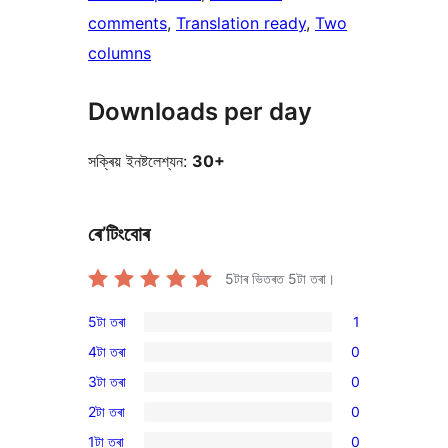
comments
, 
Translation ready
, 
Two
columns
Downloads per day
সক্ৰিয় ইনষ্টলেশ্যন:
30+
ৰে’টিংবোৰ
5টাৰ ভিতৰত
5
টা তৰা।
5টা তৰা
1
1
4টা তৰা
0
5-
0
3টা তৰা
0
star
4-
0
review
2টা তৰা
0
star
3-
0
reviews
1টা তৰা
0
star