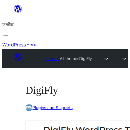
এয়া
এৰি
অসমীয়া
বিষয়বস্তুলৈ
যাওক
WordPress পাওক
Themes
All themes
DigiFly
DigiFly
Plugins and Snippets