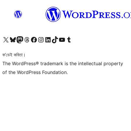
আমাৰ X (আগৰ Twitter) একাউণ্টলৈ যাওক
আমাৰ Bluesky একাউণ্টলৈ যাওক
আমাৰ Mastodon একাউণ্টলৈ যাওক
আমাৰ Threads একাউণ্টলৈ যাওক
আমাৰ Facebook পৃষ্ঠালৈ যাওক
আমাৰ Instagram একাউণ্টলৈ যাওক
আমাৰ LinkedIn একাউণ্টলৈ যাওক
আমাৰ TikTok একাউণ্টলৈ যাওক
আমাৰ YouTube চেনেললৈ যাওক
আমাৰ Tumblr একাউণ্টলৈ যাওক
ক’ডেই কবিতা।
The WordPress® trademark is the intellectual property
of the WordPress Foundation.