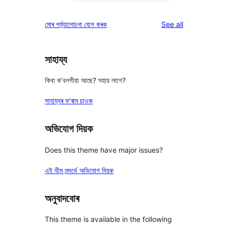
2-
0
reviews
star
1-
reviews
মোৰ পৰ্য্যালোচনা যোগ কৰক
See all
reviews
star
reviews
সাহায্য
কিবা ক’বলগীয়া আছে? সহায় লাগে?
সাহায্যৰ ফ’ৰাম চাওক
অভিযোগ দিয়ক
Does this theme have major issues?
এই থীম সন্দৰ্ভে অভিযোগ দিয়ক
অনুবাদবোৰ
This theme is available in the following