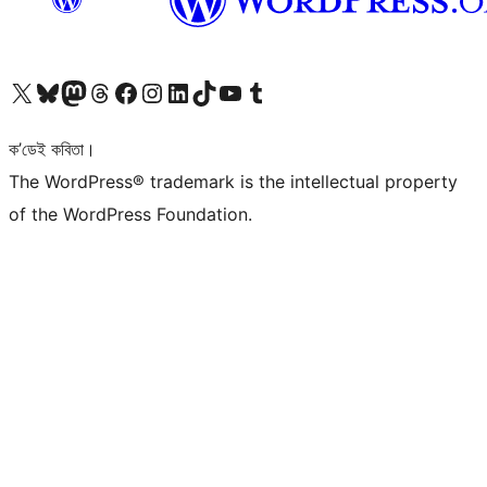
আমাৰ X (আগৰ Twitter) একাউণ্টলৈ যাওক
আমাৰ Bluesky একাউণ্টলৈ যাওক
আমাৰ Mastodon একাউণ্টলৈ যাওক
আমাৰ Threads একাউণ্টলৈ যাওক
আমাৰ Facebook পৃষ্ঠালৈ যাওক
আমাৰ Instagram একাউণ্টলৈ যাওক
আমাৰ LinkedIn একাউণ্টলৈ যাওক
আমাৰ TikTok একাউণ্টলৈ যাওক
আমাৰ YouTube চেনেললৈ যাওক
আমাৰ Tumblr একাউণ্টলৈ যাওক
ক’ডেই কবিতা।
The WordPress® trademark is the intellectual property
of the WordPress Foundation.