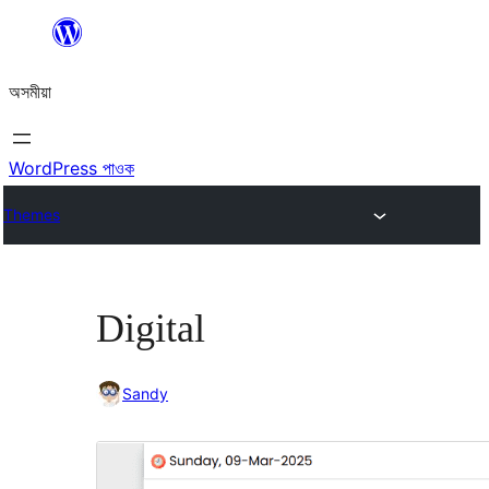
এয়া
এৰি
অসমীয়া
বিষয়বস্তুলৈ
যাওক
WordPress পাওক
Themes
Digital
Sandy