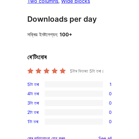
Two columns
, 
Wide blocks
Downloads per day
সক্ৰিয় ইনষ্টলেশ্যন:
100+
ৰে’টিংবোৰ
5টাৰ ভিতৰত
5
টা তৰা।
5টা তৰা
1
1
4টা তৰা
0
5-
0
3টা তৰা
0
star
4-
0
review
2টা তৰা
0
star
3-
0
reviews
1টা তৰা
0
star
2-
0
reviews
star
1-
reviews
মোৰ পৰ্য্যালোচনা যোগ কৰক
See all