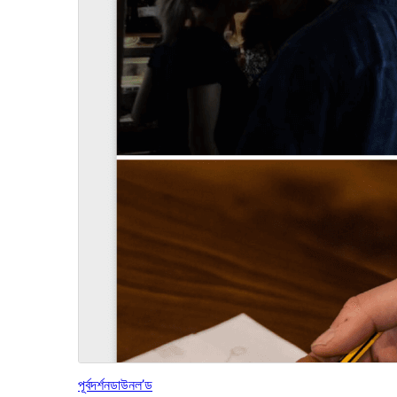
পূৰ্বদৰ্শন
ডাউনল’ড