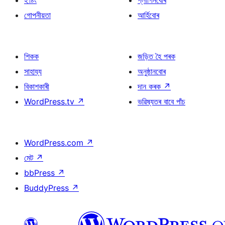
হ’ষ্টিং
প্লাগিনবোৰ
গোপনীয়তা
আৰ্হিবোৰ
শিকক
জড়িত হৈ পৰক
সাহায্য
অনুষ্ঠানবোৰ
বিকাশকাৰী
দান কৰক
↗
WordPress.tv
↗
ভৱিষ্যতৰ বাবে পাঁচ
WordPress.com
↗
মেট
↗
bbPress
↗
BuddyPress
↗