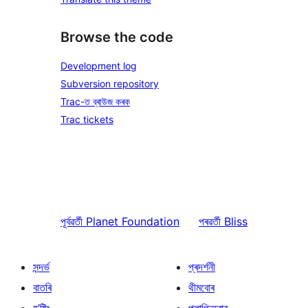
Browse the code
Development log
Subversion repository
Trac-ত ব্ৰাউজ কৰক
Trac tickets
পূৰ্বৱৰ্তী
Planet Foundation
পৰৱৰ্তী
Bliss
সন্দৰ্ভ
প্ৰদৰ্শনী
বাতৰি
থীমবোৰ