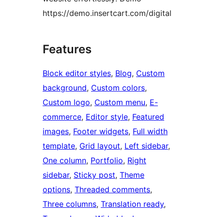
https://demo.insertcart.com/digital
Features
Block editor styles
, 
Blog
, 
Custom
background
, 
Custom colors
, 
Custom logo
, 
Custom menu
, 
E-
commerce
, 
Editor style
, 
Featured
images
, 
Footer widgets
, 
Full width
template
, 
Grid layout
, 
Left sidebar
, 
One column
, 
Portfolio
, 
Right
sidebar
, 
Sticky post
, 
Theme
options
, 
Threaded comments
, 
Three columns
, 
Translation ready
, 