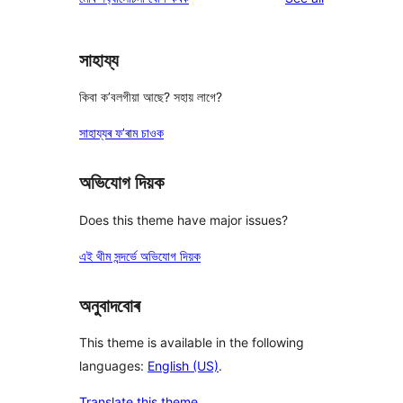
reviews
star
reviews
সাহায্য
কিবা ক’বলগীয়া আছে? সহায় লাগে?
সাহায্যৰ ফ’ৰাম চাওক
অভিযোগ দিয়ক
Does this theme have major issues?
এই থীম সন্দৰ্ভে অভিযোগ দিয়ক
অনুবাদবোৰ
This theme is available in the following
languages:
English (US)
.
Translate this theme