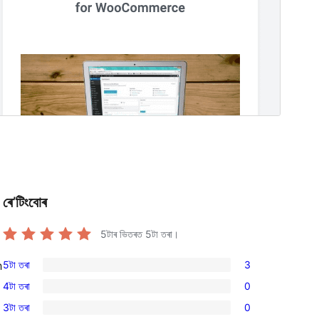
ৰে’টিংবোৰ
5টাৰ ভিতৰত
5
টা তৰা।
5টা তৰা
3
h
3
4টা তৰা
0
5-
0
3টা তৰা
0
star
4-
0