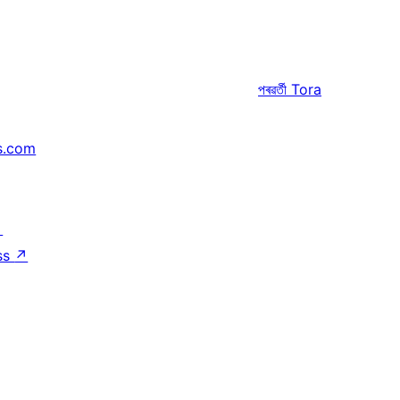
পৰৱৰ্তী
Tora
s.com
↗
ss
↗