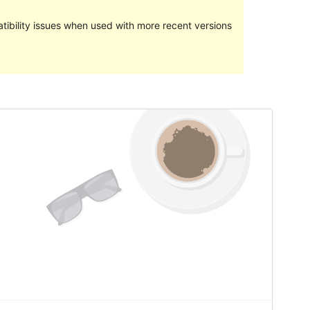
ibility issues when used with more recent versions
পূৰ্বদৰ্শন
ডাউনল’ড
Version
1.1.3
Last updated
অক্টোবৰ 3, 2021
Active installations
300+
PHP version
5.6
Theme homepage