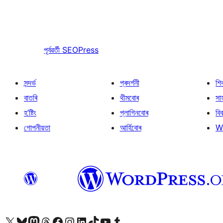
পূৰ্বৱৰ্তী
SEOPress
সন্দৰ্ভ
প্ৰদৰ্শনী
শি
বাতৰি
থীমবোৰ
সা
হ’ষ্টিং
প্লাগিনবোৰ
বি
গোপনীয়তা
আৰ্হিবোৰ
W
আমাৰ X (আগৰ Twitter) একাউণ্টলৈ যাওক
আমাৰ Bluesky একাউণ্টলৈ যাওক
আমাৰ Mastodon একাউণ্টলৈ যাওক
আমাৰ Threads একাউণ্টলৈ যাওক
আমাৰ Facebook পৃষ্ঠালৈ যাওক
আমাৰ Instagram একাউণ্টলৈ যাওক
আমাৰ LinkedIn একাউণ্টলৈ যাওক
আমাৰ TikTok একাউণ্টলৈ যাওক
আমাৰ YouTube চেনেললৈ যাওক
আমাৰ Tumblr একাউণ্টলৈ যাওক