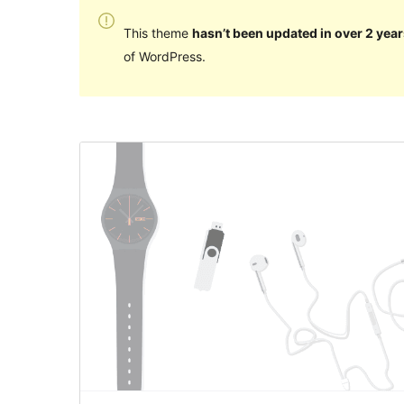
This theme
hasn’t been updated in over 2 year
of WordPress.