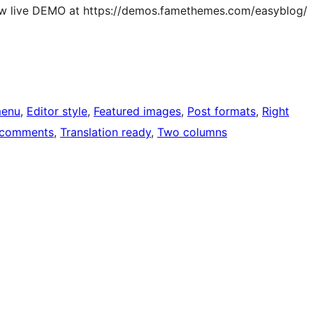
w live DEMO at https://demos.famethemes.com/easyblog/
menu
, 
Editor style
, 
Featured images
, 
Post formats
, 
Right
 comments
, 
Translation ready
, 
Two columns