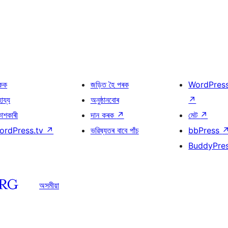
কক
জড়িত হৈ পৰক
WordPres
হায্য
অনুষ্ঠানবোৰ
↗
কাশকাৰী
দান কৰক
↗
মেট
↗
ordPress.tv
↗
ভৱিষ্যতৰ বাবে পাঁচ
bbPress
BuddyPre
অসমীয়া