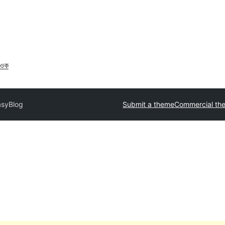
াওক
asyBlog
Submit a theme
Commercial th