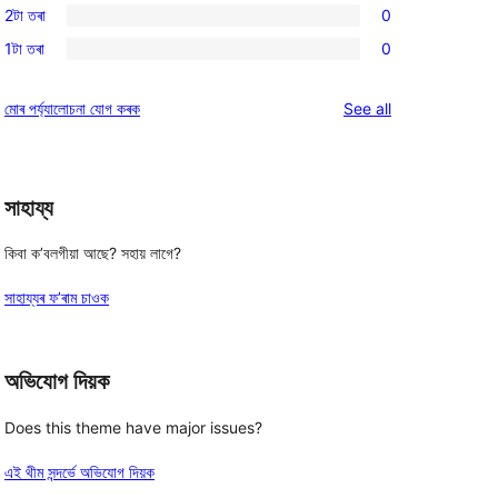
reviews
2টা তৰা
0
star
3-
0
reviews
1টা তৰা
0
star
2-
0
reviews
star
1-
reviews
মোৰ পৰ্য্যালোচনা যোগ কৰক
See all
reviews
star
reviews
সাহায্য
কিবা ক’বলগীয়া আছে? সহায় লাগে?
সাহায্যৰ ফ’ৰাম চাওক
অভিযোগ দিয়ক
Does this theme have major issues?
এই থীম সন্দৰ্ভে অভিযোগ দিয়ক