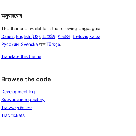
অনুবাদবোৰ
This theme is available in the following languages:
Dansk
,
English (US)
,
日本語
,
한국어
,
Lietuvių kalba
,
Русский
,
Svenska
আৰু
Türkçe
.
Translate this theme
Browse the code
Development log
Subversion repository
Trac-ত ব্ৰাউজ কৰক
Trac tickets