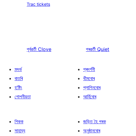
Trac tickets
পূৰ্বৱৰ্তী
Clove
পৰৱৰ্তী
Quiet
সন্দৰ্ভ
প্ৰদৰ্শনী
বাতৰি
থীমবোৰ
হ’ষ্টিং
প্লাগিনবোৰ
গোপনীয়তা
আৰ্হিবোৰ
শিকক
জড়িত হৈ পৰক
সাহায্য
অনুষ্ঠানবোৰ