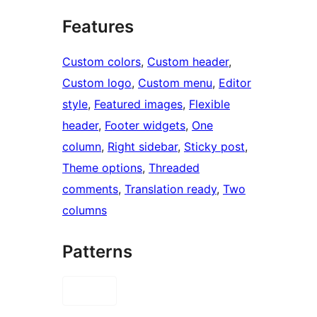
Features
Custom colors
, 
Custom header
, 
Custom logo
, 
Custom menu
, 
Editor
style
, 
Featured images
, 
Flexible
header
, 
Footer widgets
, 
One
column
, 
Right sidebar
, 
Sticky post
, 
Theme options
, 
Threaded
comments
, 
Translation ready
, 
Two
columns
Patterns