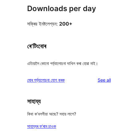
Downloads per day
সক্ৰিয় ইনষ্টলেশ্যন:
200+
ৰে’টিংবোৰ
এতিয়ালৈ কোনো পৰ্য্যালোচনা দাখিল কৰা হোৱা নাই।
reviews
মোৰ পৰ্য্যালোচনা যোগ কৰক
See all
সাহায্য
কিবা ক’বলগীয়া আছে? সহায় লাগে?
সাহায্যৰ ফ’ৰাম চাওক