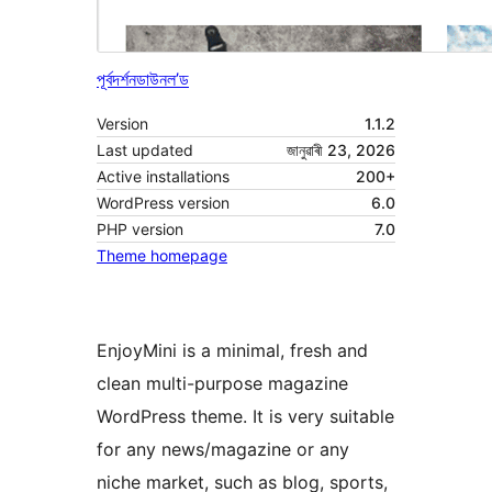
পূৰ্বদৰ্শন
ডাউনল’ড
Version
1.1.2
Last updated
জানুৱাৰী 23, 2026
Active installations
200+
WordPress version
6.0
PHP version
7.0
Theme homepage
EnjoyMini is a minimal, fresh and
clean multi-purpose magazine
WordPress theme. It is very suitable
for any news/magazine or any
niche market, such as blog, sports,