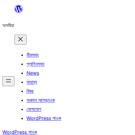
এয়া
এৰি
অসমীয়া
বিষয়বস্তুলৈ
যাওক
থীমসমূহ
প্লাগিনসমূহ
News
সাহায্য
বিষয়
অৱদান আগবঢ়াওক
যোগাযোগ
WordPress পাওক
WordPress পাওক