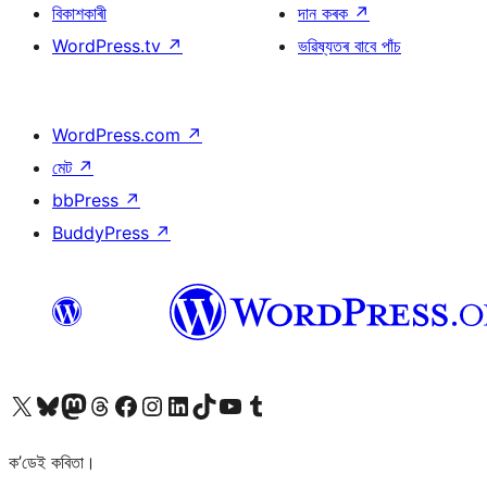
বিকাশকাৰী
দান কৰক
↗
WordPress.tv
↗
ভৱিষ্যতৰ বাবে পাঁচ
WordPress.com
↗
মেট
↗
bbPress
↗
BuddyPress
↗
আমাৰ X (আগৰ Twitter) একাউণ্টলৈ যাওক
আমাৰ Bluesky একাউণ্টলৈ যাওক
আমাৰ Mastodon একাউণ্টলৈ যাওক
আমাৰ Threads একাউণ্টলৈ যাওক
আমাৰ Facebook পৃষ্ঠালৈ যাওক
আমাৰ Instagram একাউণ্টলৈ যাওক
আমাৰ LinkedIn একাউণ্টলৈ যাওক
আমাৰ TikTok একাউণ্টলৈ যাওক
আমাৰ YouTube চেনেললৈ যাওক
আমাৰ Tumblr একাউণ্টলৈ যাওক
ক’ডেই কবিতা।