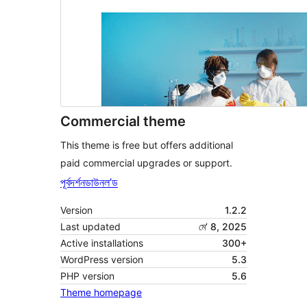
Commercial theme
This theme is free but offers additional
paid commercial upgrades or support.
পূৰ্বদৰ্শন
ডাউনল’ড
Version
1.2.2
Last updated
মে’ 8, 2025
Active installations
300+
WordPress version
5.3
PHP version
5.6
Theme homepage