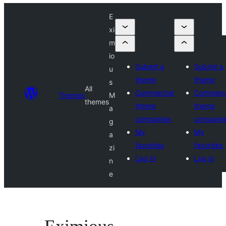
E
xi
m
io
Submit a
Submit a
u
theme
theme
s
All
Commercial
Commerci
Themes
M
themes
theme
theme
a
companies
compani
g
My
My
a
favorites
favorites
zi
Log in
Log in
n
e