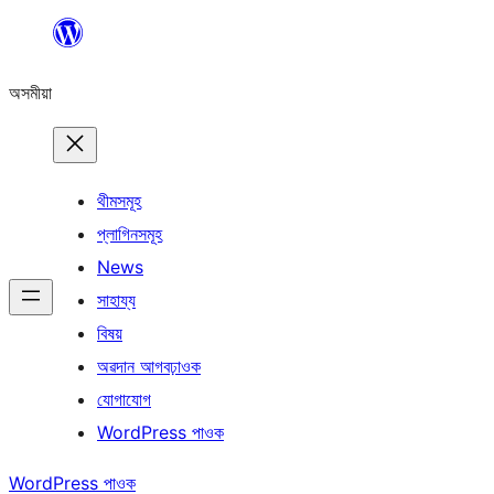
এয়া
এৰি
অসমীয়া
বিষয়বস্তুলৈ
যাওক
থীমসমূহ
প্লাগিনসমূহ
News
সাহায্য
বিষয়
অৱদান আগবঢ়াওক
যোগাযোগ
WordPress পাওক
WordPress পাওক