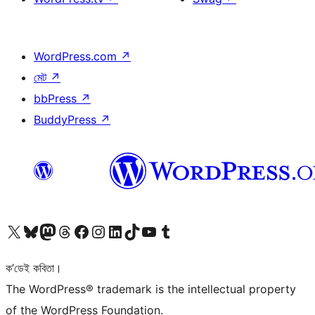
WordPress.com
↗
মেট
↗
bbPress
↗
BuddyPress
↗
আমাৰ X (আগৰ Twitter) একাউণ্টলৈ যাওক
আমাৰ Bluesky একাউণ্টলৈ যাওক
আমাৰ Mastodon একাউণ্টলৈ যাওক
আমাৰ Threads একাউণ্টলৈ যাওক
আমাৰ Facebook পৃষ্ঠালৈ যাওক
আমাৰ Instagram একাউণ্টলৈ যাওক
আমাৰ LinkedIn একাউণ্টলৈ যাওক
আমাৰ TikTok একাউণ্টলৈ যাওক
আমাৰ YouTube চেনেললৈ যাওক
আমাৰ Tumblr একাউণ্টলৈ যাওক
ক’ডেই কবিতা।
The WordPress® trademark is the intellectual property
of the WordPress Foundation.