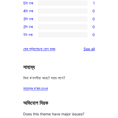
5টা তৰা
1
1
4টা তৰা
0
5-
0
3টা তৰা
0
star
4-
0
review
2টা তৰা
0
star
3-
0
reviews
1টা তৰা
0
star
2-
0
reviews
star
1-
reviews
মোৰ পৰ্য্যালোচনা যোগ কৰক
See all
reviews
star
reviews
সাহায্য
কিবা ক’বলগীয়া আছে? সহায় লাগে?
সাহায্যৰ ফ’ৰাম চাওক
অভিযোগ দিয়ক
Does this theme have major issues?