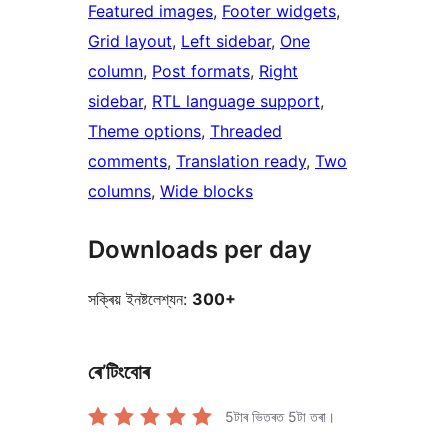
Featured images
, 
Footer widgets
, 
Grid layout
, 
Left sidebar
, 
One
column
, 
Post formats
, 
Right
sidebar
, 
RTL language support
, 
Theme options
, 
Threaded
comments
, 
Translation ready
, 
Two
columns
, 
Wide blocks
Downloads per day
সক্ৰিয় ইনষ্টলেশ্যন:
300+
ৰে’টিংবোৰ
5টাৰ ভিতৰত
5
টা তৰা।