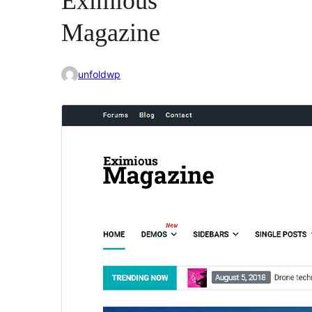
Eximious
Magazine
unfoldwp