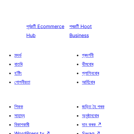
পূৰ্বৱৰ্তী
Ecommerce
পৰৱৰ্তী
Hoot
Hub
Business
সন্দৰ্ভ
প্ৰদৰ্শনী
বাতৰি
থীমবোৰ
হ’ষ্টিং
প্লাগিনবোৰ
গোপনীয়তা
আৰ্হিবোৰ
শিকক
জড়িত হৈ পৰক
সাহায্য
অনুষ্ঠানবোৰ
বিকাশকাৰী
দান কৰক
↗
WordPress.tv
↗
Swag
↗