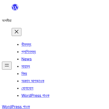
এয়া
এৰি
অসমীয়া
বিষয়বস্তুলৈ
যাওক
থীমসমূহ
প্লাগিনসমূহ
News
সাহায্য
বিষয়
অৱদান আগবঢ়াওক
যোগাযোগ
WordPress পাওক
WordPress পাওক