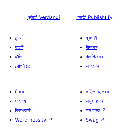
পূৰ্বৱৰ্তী
Verdandi
পৰৱৰ্তী
Publishtify
সন্দৰ্ভ
প্ৰদৰ্শনী
বাতৰি
থীমবোৰ
হ’ষ্টিং
প্লাগিনবোৰ
গোপনীয়তা
আৰ্হিবোৰ
শিকক
জড়িত হৈ পৰক
সাহায্য
অনুষ্ঠানবোৰ
বিকাশকাৰী
দান কৰক
↗
WordPress.tv
↗
Swag
↗