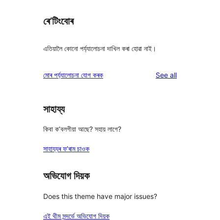
ৰে’টিংবোৰ
এতিয়ালৈ কোনো পৰ্য্যালোচনা দাখিল কৰা হোৱা নাই।
reviews
মোৰ পৰ্য্যালোচনা যোগ কৰক
See all
সাহায্য
কিবা ক’বলগীয়া আছে? সহায় লাগে?
সাহায্যৰ ফ’ৰাম চাওক
অভিযোগ দিয়ক
Does this theme have major issues?
এই থীম সন্দৰ্ভে অভিযোগ দিয়ক