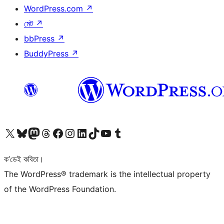
WordPress.com
↗
মেট
↗
bbPress
↗
BuddyPress
↗
আমাৰ X (আগৰ Twitter) একাউণ্টলৈ যাওক
আমাৰ Bluesky একাউণ্টলৈ যাওক
আমাৰ Mastodon একাউণ্টলৈ যাওক
আমাৰ Threads একাউণ্টলৈ যাওক
আমাৰ Facebook পৃষ্ঠালৈ যাওক
আমাৰ Instagram একাউণ্টলৈ যাওক
আমাৰ LinkedIn একাউণ্টলৈ যাওক
আমাৰ TikTok একাউণ্টলৈ যাওক
আমাৰ YouTube চেনেললৈ যাওক
আমাৰ Tumblr একাউণ্টলৈ যাওক
ক’ডেই কবিতা।
The WordPress® trademark is the intellectual property
of the WordPress Foundation.