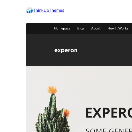
ThinkUpThemes