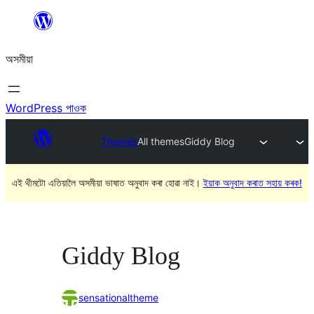
এয়া
এৰি
অসমীয়া
বিষয়বস্তুলৈ
যাওক
WordPress পাওক
Themes
All themes
Giddy Blog
এই থীমটো এতিয়ালৈ অসমীয়া ভাষাত অনুবাদ কৰা হোৱা নাই।
ইয়াক অনুবাদ কৰাত সহায় কৰক!
Giddy Blog
sensationaltheme