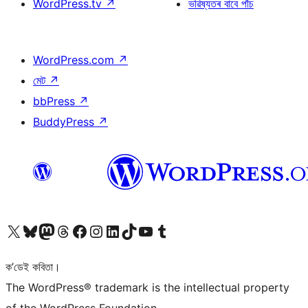
WordPress.tv
↗
ভৱিষ্যতৰ বাবে পাঁচ
WordPress.com
↗
মেট
↗
bbPress
↗
BuddyPress
↗
আমাৰ X (আগৰ Twitter) একাউণ্টলৈ যাওক
আমাৰ Bluesky একাউণ্টলৈ যাওক
আমাৰ Mastodon একাউণ্টলৈ যাওক
আমাৰ Threads একাউণ্টলৈ যাওক
আমাৰ Facebook পৃষ্ঠালৈ যাওক
আমাৰ Instagram একাউণ্টলৈ যাওক
আমাৰ LinkedIn একাউণ্টলৈ যাওক
আমাৰ TikTok একাউণ্টলৈ যাওক
আমাৰ YouTube চেনেললৈ যাওক
আমাৰ Tumblr একাউণ্টলৈ যাওক
ক’ডেই কবিতা।
The WordPress® trademark is the intellectual property