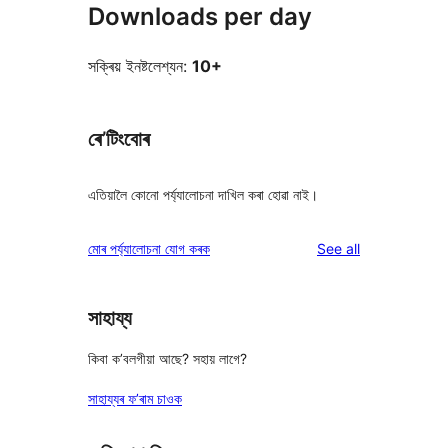
Downloads per day
সক্ৰিয় ইনষ্টলেশ্যন:
10+
ৰে’টিংবোৰ
এতিয়ালৈ কোনো পৰ্য্যালোচনা দাখিল কৰা হোৱা নাই।
reviews
মোৰ পৰ্য্যালোচনা যোগ কৰক
See all
সাহায্য
কিবা ক’বলগীয়া আছে? সহায় লাগে?
সাহায্যৰ ফ’ৰাম চাওক