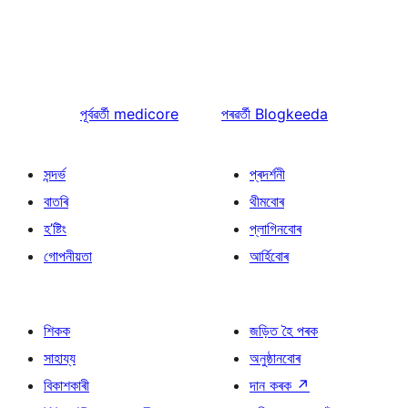
পূৰ্বৱৰ্তী
medicore
পৰৱৰ্তী
Blogkeeda
সন্দৰ্ভ
প্ৰদৰ্শনী
বাতৰি
থীমবোৰ
হ’ষ্টিং
প্লাগিনবোৰ
গোপনীয়তা
আৰ্হিবোৰ
শিকক
জড়িত হৈ পৰক
সাহায্য
অনুষ্ঠানবোৰ
বিকাশকাৰী
দান কৰক
↗