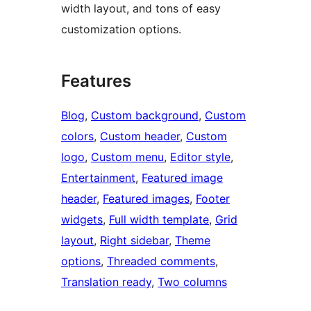
width layout, and tons of easy
customization options.
Features
Blog
, 
Custom background
, 
Custom
colors
, 
Custom header
, 
Custom
logo
, 
Custom menu
, 
Editor style
, 
Entertainment
, 
Featured image
header
, 
Featured images
, 
Footer
widgets
, 
Full width template
, 
Grid
layout
, 
Right sidebar
, 
Theme
options
, 
Threaded comments
, 
Translation ready
, 
Two columns