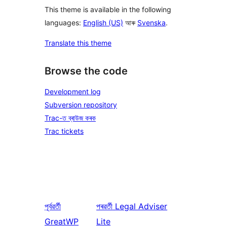
This theme is available in the following
languages:
English (US)
আৰু
Svenska
.
Translate this theme
Browse the code
Development log
Subversion repository
Trac-ত ব্ৰাউজ কৰক
Trac tickets
পূৰ্বৱৰ্তী
পৰৱৰ্তী
Legal Adviser
GreatWP
Lite