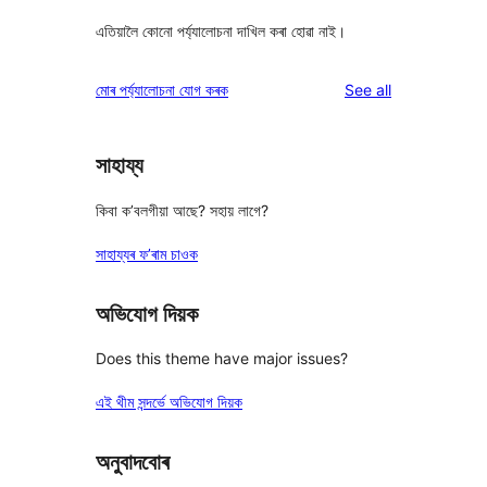
এতিয়ালৈ কোনো পৰ্য্যালোচনা দাখিল কৰা হোৱা নাই।
reviews
মোৰ পৰ্য্যালোচনা যোগ কৰক
See all
সাহায্য
কিবা ক’বলগীয়া আছে? সহায় লাগে?
সাহায্যৰ ফ’ৰাম চাওক
অভিযোগ দিয়ক
Does this theme have major issues?
এই থীম সন্দৰ্ভে অভিযোগ দিয়ক
অনুবাদবোৰ