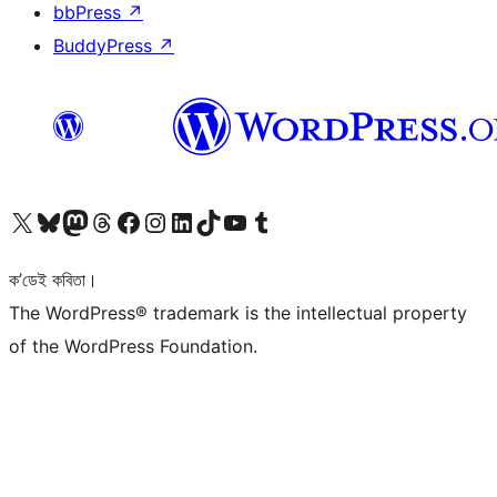
bbPress
↗
BuddyPress
↗
আমাৰ X (আগৰ Twitter) একাউণ্টলৈ যাওক
আমাৰ Bluesky একাউণ্টলৈ যাওক
আমাৰ Mastodon একাউণ্টলৈ যাওক
আমাৰ Threads একাউণ্টলৈ যাওক
আমাৰ Facebook পৃষ্ঠালৈ যাওক
আমাৰ Instagram একাউণ্টলৈ যাওক
আমাৰ LinkedIn একাউণ্টলৈ যাওক
আমাৰ TikTok একাউণ্টলৈ যাওক
আমাৰ YouTube চেনেললৈ যাওক
আমাৰ Tumblr একাউণ্টলৈ যাওক
ক’ডেই কবিতা।
The WordPress® trademark is the intellectual property
of the WordPress Foundation.