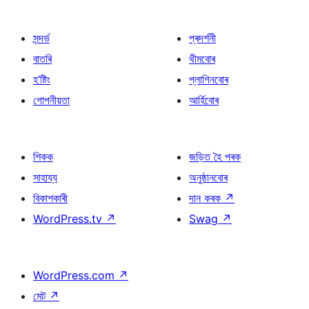
সন্দৰ্ভ
প্ৰদৰ্শনী
বাতৰি
থীমবোৰ
হ’ষ্টিং
প্লাগিনবোৰ
গোপনীয়তা
আৰ্হিবোৰ
শিকক
জড়িত হৈ পৰক
সাহায্য
অনুষ্ঠানবোৰ
বিকাশকাৰী
দান কৰক
↗
WordPress.tv
↗
Swag
↗
WordPress.com
↗
মেট
↗