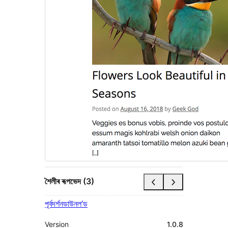
শৈলীৰ ৰূপভেদ (3)
পূৰ্বদৰ্শন
ডাউনল’ড
Version
1.0.8