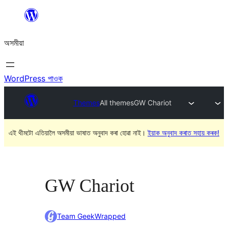
এয়া
এৰি
অসমীয়া
বিষয়বস্তুলৈ
যাওক
WordPress পাওক
Themes
All themes
GW Chariot
এই থীমটো এতিয়ালৈ অসমীয়া ভাষাত অনুবাদ কৰা হোৱা নাই।
ইয়াক অনুবাদ কৰাত সহায় কৰক!
GW Chariot
Team GeekWrapped