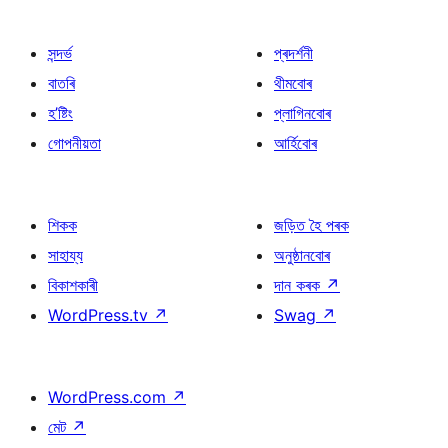
সন্দৰ্ভ
প্ৰদৰ্শনী
বাতৰি
থীমবোৰ
হ’ষ্টিং
প্লাগিনবোৰ
গোপনীয়তা
আৰ্হিবোৰ
শিকক
জড়িত হৈ পৰক
সাহায্য
অনুষ্ঠানবোৰ
বিকাশকাৰী
দান কৰক
↗
WordPress.tv
↗
Swag
↗
WordPress.com
↗
মেট
↗