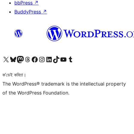
bbPress
↗
BuddyPress
↗
আমাৰ X (আগৰ Twitter) একাউণ্টলৈ যাওক
আমাৰ Bluesky একাউণ্টলৈ যাওক
আমাৰ Mastodon একাউণ্টলৈ যাওক
আমাৰ Threads একাউণ্টলৈ যাওক
আমাৰ Facebook পৃষ্ঠালৈ যাওক
আমাৰ Instagram একাউণ্টলৈ যাওক
আমাৰ LinkedIn একাউণ্টলৈ যাওক
আমাৰ TikTok একাউণ্টলৈ যাওক
আমাৰ YouTube চেনেললৈ যাওক
আমাৰ Tumblr একাউণ্টলৈ যাওক
ক’ডেই কবিতা।
The WordPress® trademark is the intellectual property
of the WordPress Foundation.