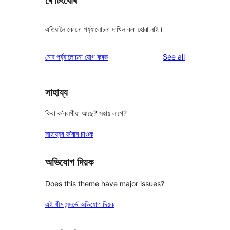
ৰে’টিংবোৰ
এতিয়ালৈ কোনো পৰ্য্যালোচনা দাখিল কৰা হোৱা নাই।
reviews
মোৰ পৰ্য্যালোচনা যোগ কৰক
See all
সাহায্য
কিবা ক’বলগীয়া আছে? সহায় লাগে?
সাহায্যৰ ফ’ৰাম চাওক
অভিযোগ দিয়ক
Does this theme have major issues?
এই থীম সন্দৰ্ভে অভিযোগ দিয়ক