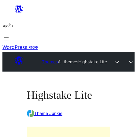
এয়া
এৰি
অসমীয়া
বিষয়বস্তুলৈ
যাওক
WordPress পাওক
Themes
All themes
Highstake Lite
Highstake Lite
Theme Junkie