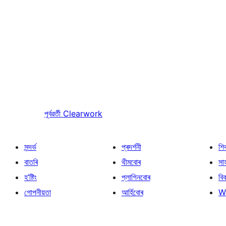
পূৰ্বৱৰ্তী
Clearwork
সন্দৰ্ভ
প্ৰদৰ্শনী
শি
বাতৰি
থীমবোৰ
সা
হ’ষ্টিং
প্লাগিনবোৰ
বি
গোপনীয়তা
আৰ্হিবোৰ
W