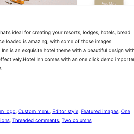
at’s ideal for creating your resorts, lodges, hotels, bread
ce loaded is amazing, with some of those images
l Inn is an exquisite hotel theme with a beautiful design wit
 effectively.Hotel Inn comes with an one click demo importe
s
m logo
, 
Custom menu
, 
Editor style
, 
Featured images
, 
One
ions
, 
Threaded comments
, 
Two columns