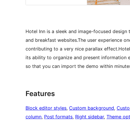
Hotel Inn is a sleek and image-focused design th
and breakfast websites.The user experience on
contributing to a very nice parallax effect.Hote
its ability to organize and present information
so that you can import the demo within minute
Features
Block editor styles
, 
Custom background
, 
Custo
column
, 
Post formats
, 
Right sidebar
, 
Theme opt