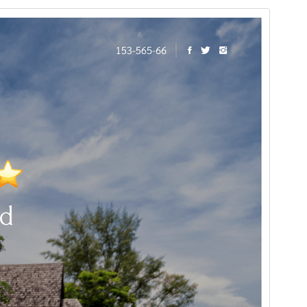
পূৰ্বদৰ্শন
ডাউনল’ড
Version
1.0.17
Last updated
আগষ্ট 3, 2026
Active installations
90+
PHP version
7.4
Theme homepage