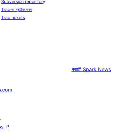
Subversion repository
Trac-ত ব্ৰাউজ কৰক
Trac tickets
পৰৱৰ্তী
Spark News
s.com
↗
ss
↗