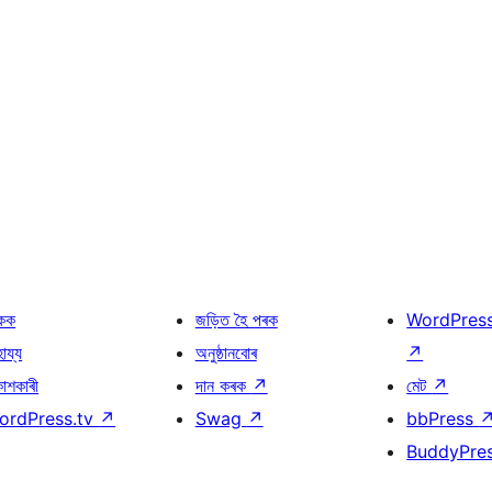
কক
জড়িত হৈ পৰক
WordPres
হায্য
অনুষ্ঠানবোৰ
↗
কাশকাৰী
দান কৰক
↗
মেট
↗
ordPress.tv
↗
Swag
↗
bbPress
BuddyPre