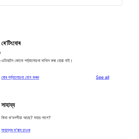
ৰে’টিংবোৰ
h
এতিয়ালৈ কোনো পৰ্য্যালোচনা দাখিল কৰা হোৱা নাই।
r
reviews
মোৰ পৰ্য্যালোচনা যোগ কৰক
See all
সাহায্য
কিবা ক’বলগীয়া আছে? সহায় লাগে?
সাহায্যৰ ফ’ৰাম চাওক