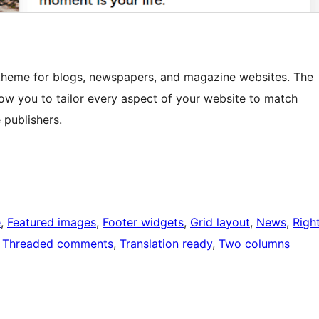
theme for blogs, newspapers, and magazine websites. The
w you to tailor every aspect of your website to match
 publishers.
e
, 
Featured images
, 
Footer widgets
, 
Grid layout
, 
News
, 
Righ
 
Threaded comments
, 
Translation ready
, 
Two columns