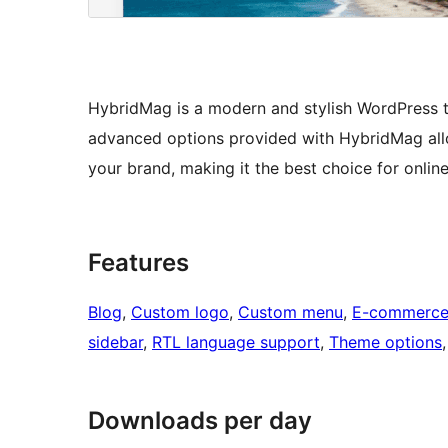
HybridMag is a modern and stylish WordPress 
advanced options provided with HybridMag allo
your brand, making it the best choice for online
Features
Blog
, 
Custom logo
, 
Custom menu
, 
E-commerc
sidebar
, 
RTL language support
, 
Theme options
,
Downloads per day