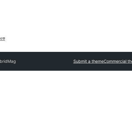
াওক
bridMag
Submit a theme
Commercial t