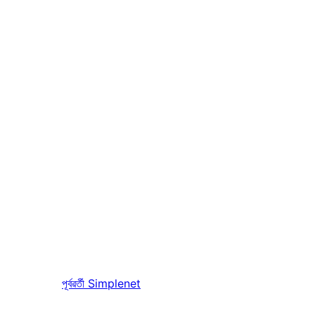
পূৰ্বৱৰ্তী
Simplenet