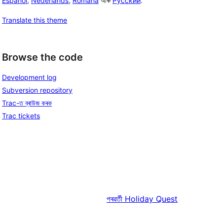
Español
,
Nederlands
,
Română
আৰু
Русский
.
Translate this theme
Browse the code
Development log
Subversion repository
Trac-ত ব্ৰাউজ কৰক
Trac tickets
পৰৱৰ্তী
Holiday Quest