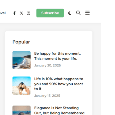
পূৰ্বদৰ্শন
ডাউনল’ড
Version
1.1.2
Last updated
এপ্ৰিল 29, 2026
Active installations
6,000+
PHP version
7.0
Theme homepage