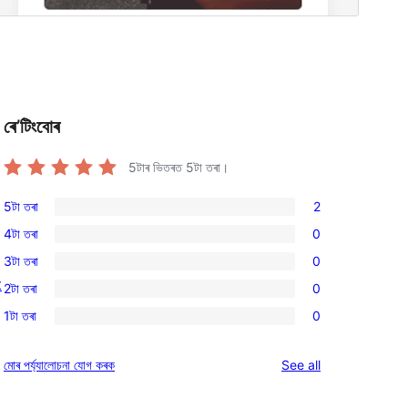
ৰে’টিংবোৰ
5টাৰ ভিতৰত
5
টা তৰা।
5টা তৰা
2
2
4টা তৰা
0
5-
0
3টা তৰা
0
star
4-
0
t
reviews
2টা তৰা
0
star
3-
0
reviews
1টা তৰা
0
star
2-
0
reviews
star
1-
reviews
মোৰ পৰ্য্যালোচনা যোগ কৰক
See all
reviews
star
reviews