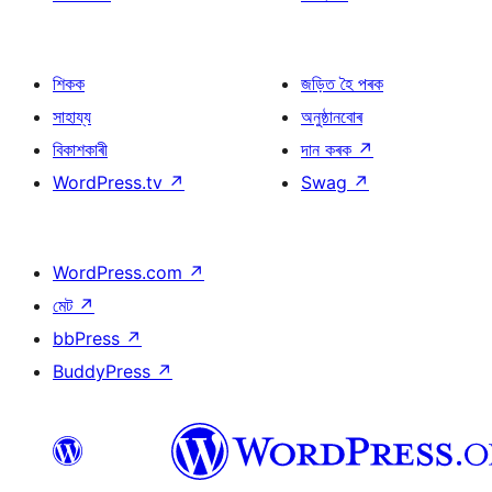
শিকক
জড়িত হৈ পৰক
সাহায্য
অনুষ্ঠানবোৰ
বিকাশকাৰী
দান কৰক
↗
WordPress.tv
↗
Swag
↗
WordPress.com
↗
মেট
↗
bbPress
↗
BuddyPress
↗