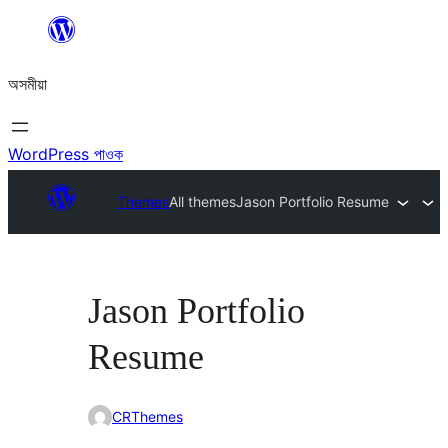
এয়া
এৰি
অসমীয়া
বিষয়বস্তুলৈ
যাওক
WordPress পাওক
Themes
All themes
Jason Portfolio Resume
Jason Portfolio
Resume
CRThemes