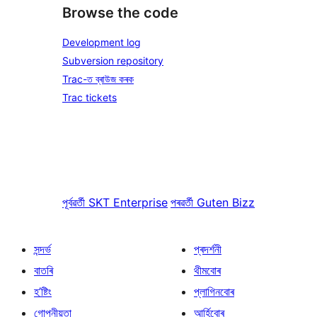
Browse the code
Development log
Subversion repository
Trac-ত ব্ৰাউজ কৰক
Trac tickets
পূৰ্বৱৰ্তী
SKT Enterprise
পৰৱৰ্তী
Guten Bizz
সন্দৰ্ভ
প্ৰদৰ্শনী
বাতৰি
থীমবোৰ
হ’ষ্টিং
প্লাগিনবোৰ
গোপনীয়তা
আৰ্হিবোৰ