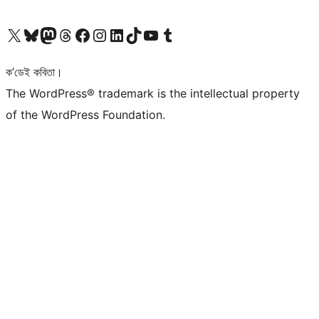
আমাৰ X (আগৰ Twitter) একাউণ্টলৈ যাওক
আমাৰ Bluesky একাউণ্টলৈ যাওক
আমাৰ Mastodon একাউণ্টলৈ যাওক
আমাৰ Threads একাউণ্টলৈ যাওক
আমাৰ Facebook পৃষ্ঠালৈ যাওক
আমাৰ Instagram একাউণ্টলৈ যাওক
আমাৰ LinkedIn একাউণ্টলৈ যাওক
আমাৰ TikTok একাউণ্টলৈ যাওক
আমাৰ YouTube চেনেললৈ যাওক
আমাৰ Tumblr একাউণ্টলৈ যাওক
ক’ডেই কবিতা।
The WordPress® trademark is the intellectual property
of the WordPress Foundation.