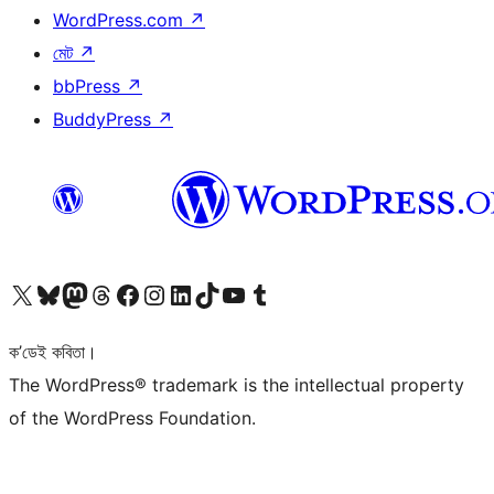
WordPress.com
↗
মেট
↗
bbPress
↗
BuddyPress
↗
আমাৰ X (আগৰ Twitter) একাউণ্টলৈ যাওক
আমাৰ Bluesky একাউণ্টলৈ যাওক
আমাৰ Mastodon একাউণ্টলৈ যাওক
আমাৰ Threads একাউণ্টলৈ যাওক
আমাৰ Facebook পৃষ্ঠালৈ যাওক
আমাৰ Instagram একাউণ্টলৈ যাওক
আমাৰ LinkedIn একাউণ্টলৈ যাওক
আমাৰ TikTok একাউণ্টলৈ যাওক
আমাৰ YouTube চেনেললৈ যাওক
আমাৰ Tumblr একাউণ্টলৈ যাওক
ক’ডেই কবিতা।
The WordPress® trademark is the intellectual property
of the WordPress Foundation.