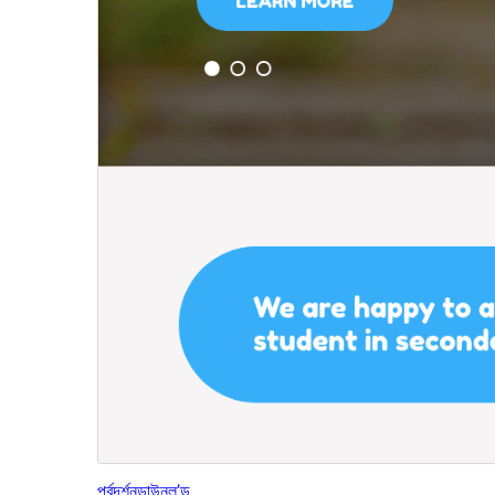
পূৰ্বদৰ্শন
ডাউনল’ড