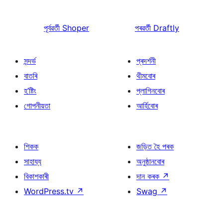
পূৰ্বৱৰ্তী
Shoper
পৰৱৰ্তী
Draftly
সন্দৰ্ভ
প্ৰদৰ্শনী
বাতৰি
থীমবোৰ
হ’ষ্টিং
প্লাগিনবোৰ
গোপনীয়তা
আৰ্হিবোৰ
শিকক
জড়িত হৈ পৰক
সাহায্য
অনুষ্ঠানবোৰ
বিকাশকাৰী
দান কৰক
↗
WordPress.tv
↗
Swag
↗