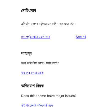
ৰে’টিংবোৰ
এতিয়ালৈ কোনো পৰ্য্যালোচনা দাখিল কৰা হোৱা নাই।
reviews
মোৰ পৰ্য্যালোচনা যোগ কৰক
See all
সাহায্য
কিবা ক’বলগীয়া আছে? সহায় লাগে?
সাহায্যৰ ফ’ৰাম চাওক
অভিযোগ দিয়ক
Does this theme have major issues?
এই থীম সন্দৰ্ভে অভিযোগ দিয়ক