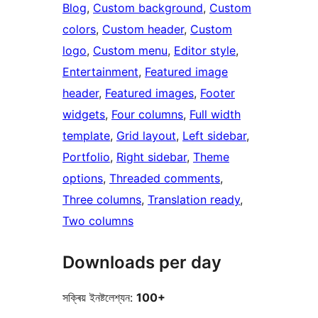
Blog
, 
Custom background
, 
Custom
colors
, 
Custom header
, 
Custom
logo
, 
Custom menu
, 
Editor style
, 
Entertainment
, 
Featured image
header
, 
Featured images
, 
Footer
widgets
, 
Four columns
, 
Full width
template
, 
Grid layout
, 
Left sidebar
, 
Portfolio
, 
Right sidebar
, 
Theme
options
, 
Threaded comments
, 
Three columns
, 
Translation ready
, 
Two columns
Downloads per day
সক্ৰিয় ইনষ্টলেশ্যন:
100+