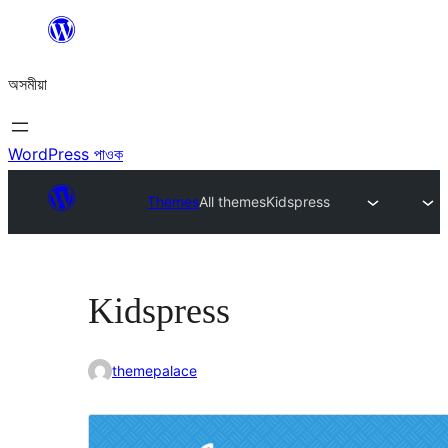
এয়া
এৰি
অসমীয়া
বিষয়বস্তুলৈ
যাওক
WordPress পাওক
Themes
All themes
Kidspress
Kidspress
themepalace