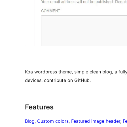
Koa wordpress theme, simple clean blog, a full
devices, contribute on GitHub.
Features
Blog
, 
Custom colors
, 
Featured image header
, 
F