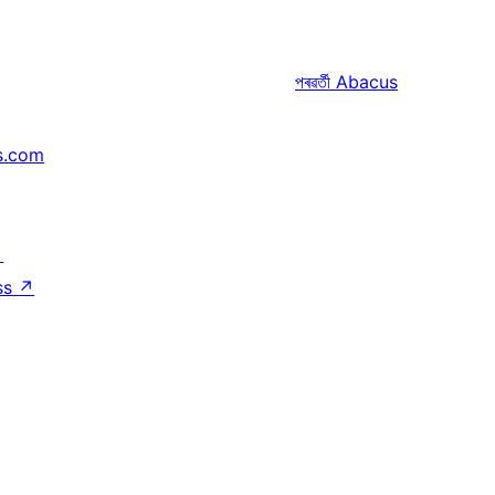
পৰৱৰ্তী
Abacus
s.com
↗
ss
↗