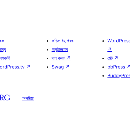
কক
জড়িত হৈ পৰক
WordPres
হায্য
অনুষ্ঠানবোৰ
↗
কাশকাৰী
দান কৰক
↗
মেট
↗
ordPress.tv
↗
Swag
↗
bbPress
BuddyPre
অসমীয়া