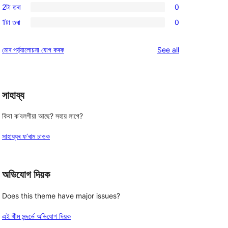
review
2টা তৰা
0
star
3-
0
reviews
1টা তৰা
0
star
2-
0
reviews
star
1-
reviews
মোৰ পৰ্য্যালোচনা যোগ কৰক
See all
reviews
star
reviews
সাহায্য
কিবা ক’বলগীয়া আছে? সহায় লাগে?
সাহায্যৰ ফ’ৰাম চাওক
অভিযোগ দিয়ক
Does this theme have major issues?
এই থীম সন্দৰ্ভে অভিযোগ দিয়ক