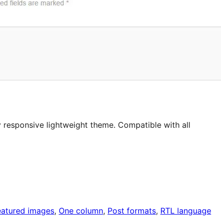
y responsive lightweight theme. Compatible with all
eatured images
, 
One column
, 
Post formats
, 
RTL language