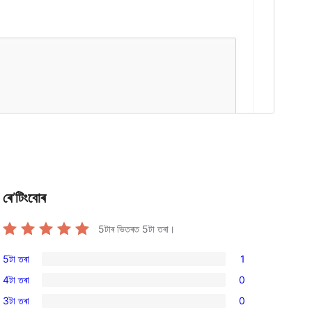
ৰে’টিংবোৰ
5টাৰ ভিতৰত
5
টা তৰা।
5টা তৰা
1
1
4টা তৰা
0
5-
0
3টা তৰা
0
star
4-
0