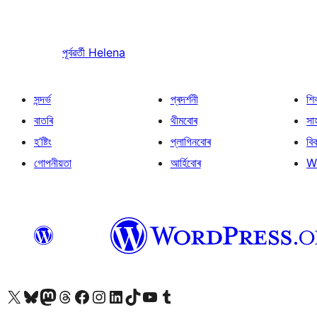
পূৰ্বৱৰ্তী
Helena
সন্দৰ্ভ
প্ৰদৰ্শনী
শি
বাতৰি
থীমবোৰ
সা
হ’ষ্টিং
প্লাগিনবোৰ
বি
গোপনীয়তা
আৰ্হিবোৰ
W
আমাৰ X (আগৰ Twitter) একাউণ্টলৈ যাওক
আমাৰ Bluesky একাউণ্টলৈ যাওক
আমাৰ Mastodon একাউণ্টলৈ যাওক
আমাৰ Threads একাউণ্টলৈ যাওক
আমাৰ Facebook পৃষ্ঠালৈ যাওক
আমাৰ Instagram একাউণ্টলৈ যাওক
আমাৰ LinkedIn একাউণ্টলৈ যাওক
আমাৰ TikTok একাউণ্টলৈ যাওক
আমাৰ YouTube চেনেললৈ যাওক
আমাৰ Tumblr একাউণ্টলৈ যাওক