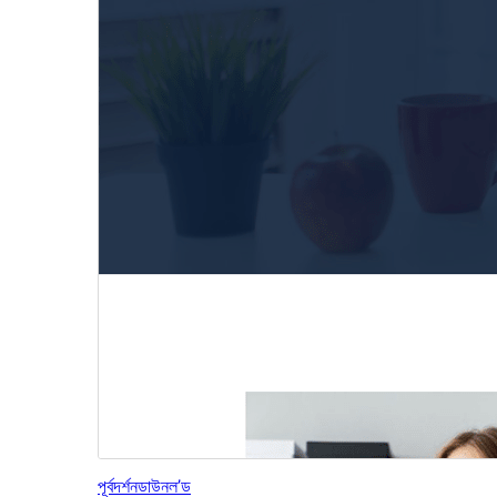
পূৰ্বদৰ্শন
ডাউনল’ড