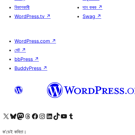
বিকাশকাৰী
দান কৰক
↗
WordPress.tv
↗
Swag
↗
WordPress.com
↗
মেট
↗
bbPress
↗
BuddyPress
↗
আমাৰ X (আগৰ Twitter) একাউণ্টলৈ যাওক
আমাৰ Bluesky একাউণ্টলৈ যাওক
আমাৰ Mastodon একাউণ্টলৈ যাওক
আমাৰ Threads একাউণ্টলৈ যাওক
আমাৰ Facebook পৃষ্ঠালৈ যাওক
আমাৰ Instagram একাউণ্টলৈ যাওক
আমাৰ LinkedIn একাউণ্টলৈ যাওক
আমাৰ TikTok একাউণ্টলৈ যাওক
আমাৰ YouTube চেনেললৈ যাওক
আমাৰ Tumblr একাউণ্টলৈ যাওক
ক’ডেই কবিতা।