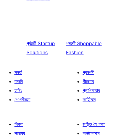
পূৰ্বৱৰ্তী
Startup
পৰৱৰ্তী
Shoppable
Solutions
Fashion
সন্দৰ্ভ
প্ৰদৰ্শনী
বাতৰি
থীমবোৰ
হ’ষ্টিং
প্লাগিনবোৰ
গোপনীয়তা
আৰ্হিবোৰ
শিকক
জড়িত হৈ পৰক
সাহায্য
অনুষ্ঠানবোৰ