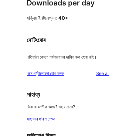
Downloads per day
সক্ৰিয় ইনষ্টলেশ্যন:
40+
ৰে’টিংবোৰ
এতিয়ালৈ কোনো পৰ্য্যালোচনা দাখিল কৰা হোৱা নাই।
reviews
মোৰ পৰ্য্যালোচনা যোগ কৰক
See all
সাহায্য
কিবা ক’বলগীয়া আছে? সহায় লাগে?
সাহায্যৰ ফ’ৰাম চাওক
অভিযোগ দিয়ক