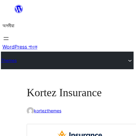
এয়া
এৰি
অসমীয়া
বিষয়বস্তুলৈ
যাওক
WordPress পাওক
Themes
Kortez Insurance
kortezthemes