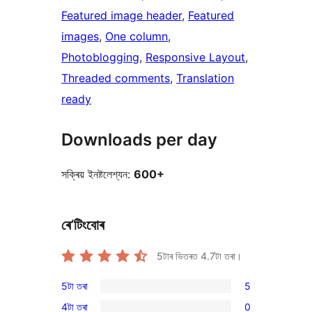
Featured image header
, 
Featured
images
, 
One column
, 
Photoblogging
, 
Responsive Layout
, 
Threaded comments
, 
Translation
ready
Downloads per day
সক্ৰিয় ইনষ্টলেশ্যন:
600+
ৰে’টিংবোৰ
5টাৰ ভিতৰত
4.7
টা তৰা।
5টা তৰা
5
5
4টা তৰা
0
5-