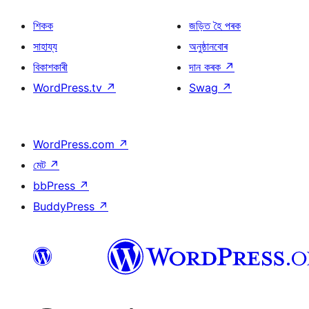
শিকক
জড়িত হৈ পৰক
সাহায্য
অনুষ্ঠানবোৰ
বিকাশকাৰী
দান কৰক
↗
WordPress.tv
↗
Swag
↗
WordPress.com
↗
মেট
↗
bbPress
↗
BuddyPress
↗