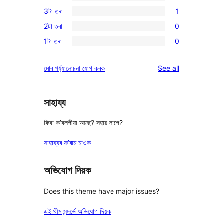
0
3টা তৰা
1
star
4-
1
reviews
2টা তৰা
0
star
3-
0
reviews
1টা তৰা
0
star
2-
0
review
star
1-
reviews
মোৰ পৰ্য্যালোচনা যোগ কৰক
See all
reviews
star
reviews
সাহায্য
কিবা ক’বলগীয়া আছে? সহায় লাগে?
সাহায্যৰ ফ’ৰাম চাওক
অভিযোগ দিয়ক
Does this theme have major issues?
এই থীম সন্দৰ্ভে অভিযোগ দিয়ক