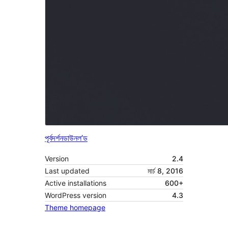
পূৰ্বদৰ্শন
ডাউনল’ড
Version
2.4
Last updated
মাৰ্চ 8, 2016
Active installations
600+
WordPress version
4.3
Theme homepage