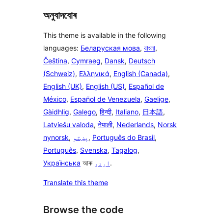
অনুবাদবোৰ
This theme is available in the following
languages:
Беларуская мова
,
বাংলা
,
Čeština
,
Cymraeg
,
Dansk
,
Deutsch
(Schweiz)
,
Ελληνικά
,
English (Canada)
,
English (UK)
,
English (US)
,
Español de
México
,
Español de Venezuela
,
Gaelige
,
Gàidhlig
,
Galego
,
हिन्दी
,
Italiano
,
日本語
,
Latviešu valoda
,
नेपाली
,
Nederlands
,
Norsk
nynorsk
,
پښتو
,
Português do Brasil
,
Português
,
Svenska
,
Tagalog
,
Українська
আৰু
اردو
.
Translate this theme
Browse the code