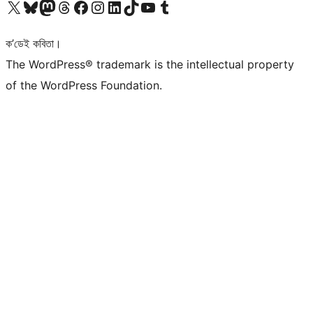
আমাৰ X (আগৰ Twitter) একাউণ্টলৈ যাওক
আমাৰ Bluesky একাউণ্টলৈ যাওক
আমাৰ Mastodon একাউণ্টলৈ যাওক
আমাৰ Threads একাউণ্টলৈ যাওক
আমাৰ Facebook পৃষ্ঠালৈ যাওক
আমাৰ Instagram একাউণ্টলৈ যাওক
আমাৰ LinkedIn একাউণ্টলৈ যাওক
আমাৰ TikTok একাউণ্টলৈ যাওক
আমাৰ YouTube চেনেললৈ যাওক
আমাৰ Tumblr একাউণ্টলৈ যাওক
ক’ডেই কবিতা।
The WordPress® trademark is the intellectual property
of the WordPress Foundation.