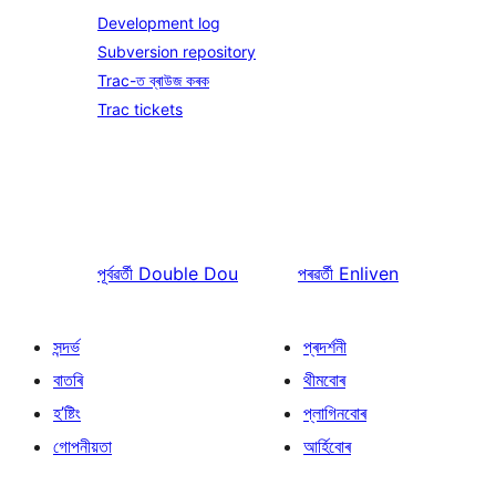
Development log
Subversion repository
Trac-ত ব্ৰাউজ কৰক
Trac tickets
পূৰ্বৱৰ্তী
Double Dou
পৰৱৰ্তী
Enliven
সন্দৰ্ভ
প্ৰদৰ্শনী
বাতৰি
থীমবোৰ
হ’ষ্টিং
প্লাগিনবোৰ
গোপনীয়তা
আৰ্হিবোৰ