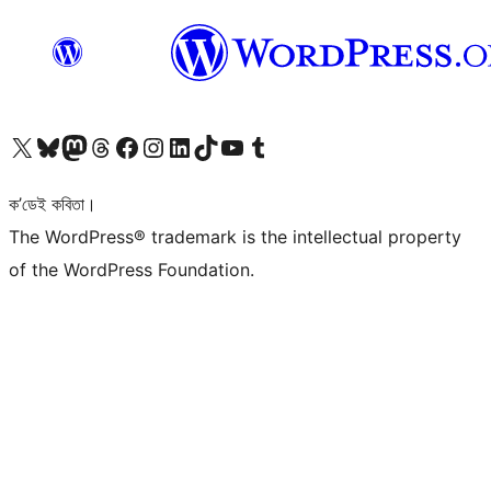
আমাৰ X (আগৰ Twitter) একাউণ্টলৈ যাওক
আমাৰ Bluesky একাউণ্টলৈ যাওক
আমাৰ Mastodon একাউণ্টলৈ যাওক
আমাৰ Threads একাউণ্টলৈ যাওক
আমাৰ Facebook পৃষ্ঠালৈ যাওক
আমাৰ Instagram একাউণ্টলৈ যাওক
আমাৰ LinkedIn একাউণ্টলৈ যাওক
আমাৰ TikTok একাউণ্টলৈ যাওক
আমাৰ YouTube চেনেললৈ যাওক
আমাৰ Tumblr একাউণ্টলৈ যাওক
ক’ডেই কবিতা।
The WordPress® trademark is the intellectual property
of the WordPress Foundation.