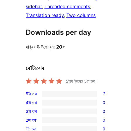
sidebar
, 
Threaded comments
, 
Translation ready
, 
Two columns
Downloads per day
সক্ৰিয় ইনষ্টলেশ্যন:
20+
ৰে’টিংবোৰ
5টাৰ ভিতৰত
5
টা তৰা।
5টা তৰা
2
2
4টা তৰা
0
5-
0
3টা তৰা
0
star
4-
0
reviews
2টা তৰা
0
star
3-
0
reviews
1টা তৰা
0
star
2-