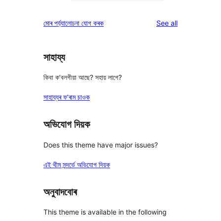
0
reviews
star
1-
reviews
মোৰ পৰ্য্যালোচনা যোগ কৰক
See all
reviews
star
reviews
সাহায্য
কিবা ক’বলগীয়া আছে? সহায় লাগে?
সাহায্যৰ ফ’ৰাম চাওক
অভিযোগ দিয়ক
Does this theme have major issues?
এই থীম সন্দৰ্ভে অভিযোগ দিয়ক
অনুবাদবোৰ
This theme is available in the following