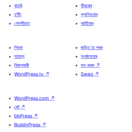
বাতৰি
থীমবোৰ
হ’ষ্টিং
প্লাগিনবোৰ
গোপনীয়তা
আৰ্হিবোৰ
শিকক
জড়িত হৈ পৰক
সাহায্য
অনুষ্ঠানবোৰ
বিকাশকাৰী
দান কৰক
↗
WordPress.tv
↗
Swag
↗
WordPress.com
↗
মেট
↗
bbPress
↗
BuddyPress
↗