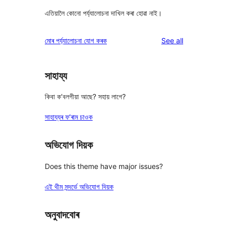
এতিয়ালৈ কোনো পৰ্য্যালোচনা দাখিল কৰা হোৱা নাই।
reviews
মোৰ পৰ্য্যালোচনা যোগ কৰক
See all
সাহায্য
কিবা ক’বলগীয়া আছে? সহায় লাগে?
সাহায্যৰ ফ’ৰাম চাওক
অভিযোগ দিয়ক
Does this theme have major issues?
এই থীম সন্দৰ্ভে অভিযোগ দিয়ক
অনুবাদবোৰ