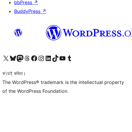
bbPress
↗
BuddyPress
↗
আমাৰ X (আগৰ Twitter) একাউণ্টলৈ যাওক
আমাৰ Bluesky একাউণ্টলৈ যাওক
আমাৰ Mastodon একাউণ্টলৈ যাওক
আমাৰ Threads একাউণ্টলৈ যাওক
আমাৰ Facebook পৃষ্ঠালৈ যাওক
আমাৰ Instagram একাউণ্টলৈ যাওক
আমাৰ LinkedIn একাউণ্টলৈ যাওক
আমাৰ TikTok একাউণ্টলৈ যাওক
আমাৰ YouTube চেনেললৈ যাওক
আমাৰ Tumblr একাউণ্টলৈ যাওক
ক’ডেই কবিতা।
The WordPress® trademark is the intellectual property
of the WordPress Foundation.