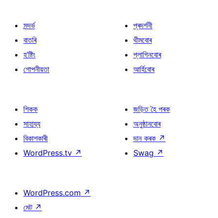
সন্দৰ্ভ
প্ৰদৰ্শনী
বাতৰি
থীমবোৰ
হ’ষ্টিং
প্লাগিনবোৰ
গোপনীয়তা
আৰ্হিবোৰ
শিকক
জড়িত হৈ পৰক
সাহায্য
অনুষ্ঠানবোৰ
বিকাশকাৰী
দান কৰক
↗
WordPress.tv
↗
Swag
↗
WordPress.com
↗
মেট
↗