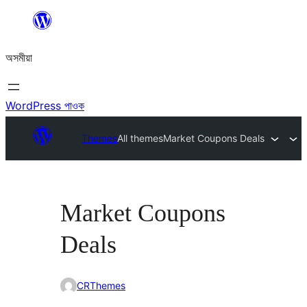
এয়া
এৰি
অসমীয়া
বিষয়বস্তুলৈ
যাওক
WordPress পাওক
Themes
All themes
Market Coupons Deals
Market Coupons
Deals
CRThemes