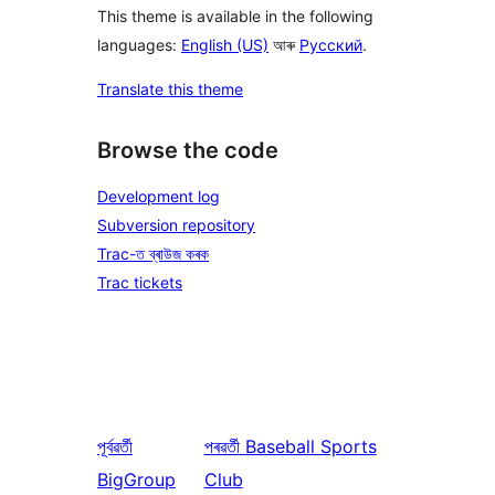
This theme is available in the following
languages:
English (US)
আৰু
Русский
.
Translate this theme
Browse the code
Development log
Subversion repository
Trac-ত ব্ৰাউজ কৰক
Trac tickets
পূৰ্বৱৰ্তী
পৰৱৰ্তী
Baseball Sports
BigGroup
Club