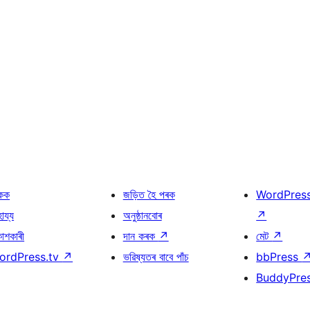
কক
জড়িত হৈ পৰক
WordPres
হায্য
অনুষ্ঠানবোৰ
↗
কাশকাৰী
দান কৰক
↗
মেট
↗
ordPress.tv
↗
ভৱিষ্যতৰ বাবে পাঁচ
bbPress
BuddyPre