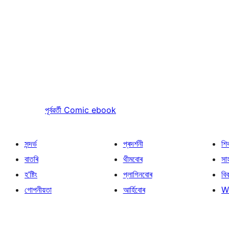
পূৰ্বৱৰ্তী
Comic ebook
সন্দৰ্ভ
প্ৰদৰ্শনী
শি
বাতৰি
থীমবোৰ
সা
হ’ষ্টিং
প্লাগিনবোৰ
বি
গোপনীয়তা
আৰ্হিবোৰ
W