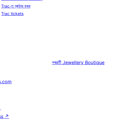
Trac-ত ব্ৰাউজ কৰক
Trac tickets
পৰৱৰ্তী
Jewellery Boutique
s.com
↗
ss
↗