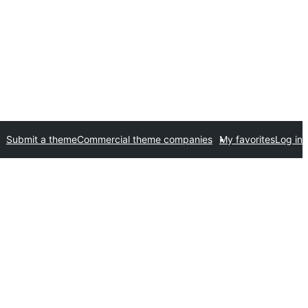
Submit a theme
Commercial theme companies
My favorites
Log in