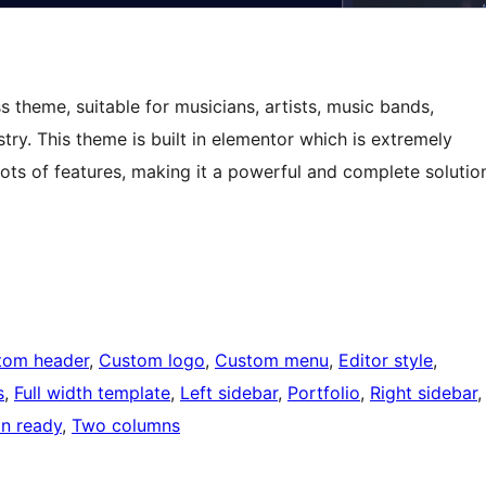
 theme, suitable for musicians, artists, music bands,
ry. This theme is built in elementor which is extremely
 lots of features, making it a powerful and complete solutio
tom header
, 
Custom logo
, 
Custom menu
, 
Editor style
, 
s
, 
Full width template
, 
Left sidebar
, 
Portfolio
, 
Right sidebar
,
on ready
, 
Two columns