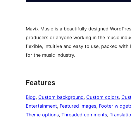
Mavix Music is a beautifully designed WordPress
producers or anyone working in the music indust
flexible, intuitive and easy to use, packed with
for the music industry.
Features
Blog
, 
Custom background
, 
Custom colors
, 
Cus
Entertainment
, 
Featured images
, 
Footer widget
Theme options
, 
Threaded comments
, 
Translati