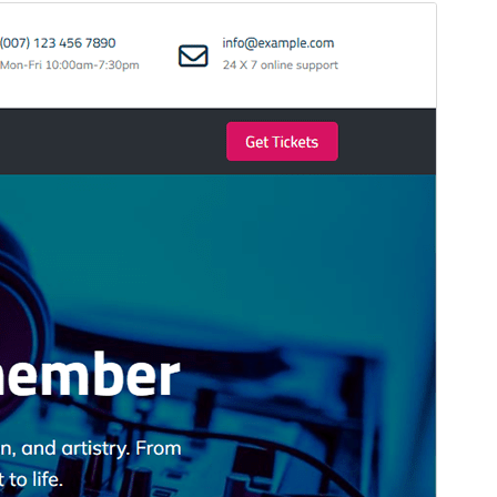
পূৰ্বদৰ্শন
ডাউনল’ড
Version
1.3
Last updated
মে’ 28, 2026
Active installations
80+
WordPress version
5.1
PHP version
5.6
Theme homepage