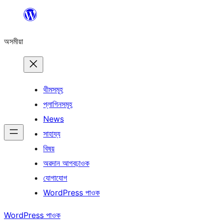
এয়া
এৰি
অসমীয়া
বিষয়বস্তুলৈ
যাওক
থীমসমূহ
প্লাগিনসমূহ
News
সাহায্য
বিষয়
অৱদান আগবঢ়াওক
যোগাযোগ
WordPress পাওক
WordPress পাওক