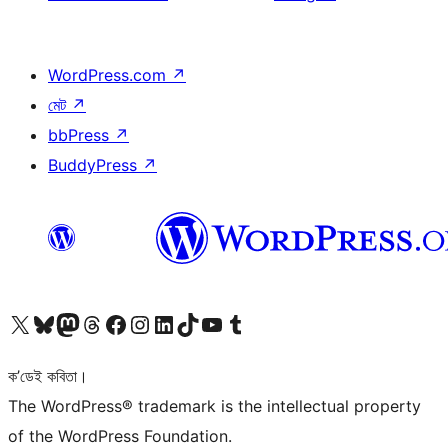
WordPress.com
↗
মেট
↗
bbPress
↗
BuddyPress
↗
আমাৰ X (আগৰ Twitter) একাউণ্টলৈ যাওক
আমাৰ Bluesky একাউণ্টলৈ যাওক
আমাৰ Mastodon একাউণ্টলৈ যাওক
আমাৰ Threads একাউণ্টলৈ যাওক
আমাৰ Facebook পৃষ্ঠালৈ যাওক
আমাৰ Instagram একাউণ্টলৈ যাওক
আমাৰ LinkedIn একাউণ্টলৈ যাওক
আমাৰ TikTok একাউণ্টলৈ যাওক
আমাৰ YouTube চেনেললৈ যাওক
আমাৰ Tumblr একাউণ্টলৈ যাওক
ক’ডেই কবিতা।
The WordPress® trademark is the intellectual property
of the WordPress Foundation.