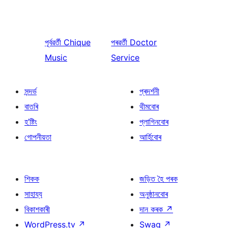
পূৰ্বৱৰ্তী
Chique
পৰৱৰ্তী
Doctor
Music
Service
সন্দৰ্ভ
প্ৰদৰ্শনী
বাতৰি
থীমবোৰ
হ’ষ্টিং
প্লাগিনবোৰ
গোপনীয়তা
আৰ্হিবোৰ
শিকক
জড়িত হৈ পৰক
সাহায্য
অনুষ্ঠানবোৰ
বিকাশকাৰী
দান কৰক
↗
WordPress.tv
↗
Swag
↗