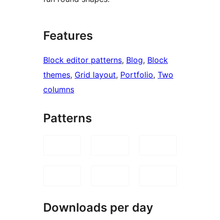
Features
Block editor patterns
, 
Blog
, 
Block
themes
, 
Grid layout
, 
Portfolio
, 
Two
columns
Patterns
Downloads per day