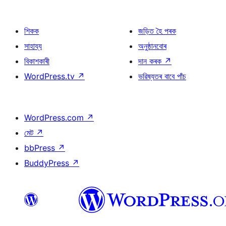
শিকক
জড়িত হৈ পৰক
সাহায্য
অনুষ্ঠানবোৰ
বিকাশকাৰী
দান কৰক
↗
WordPress.tv
↗
ভৱিষ্যতৰ বাবে পাঁচ
WordPress.com
↗
মেট
↗
bbPress
↗
BuddyPress
↗