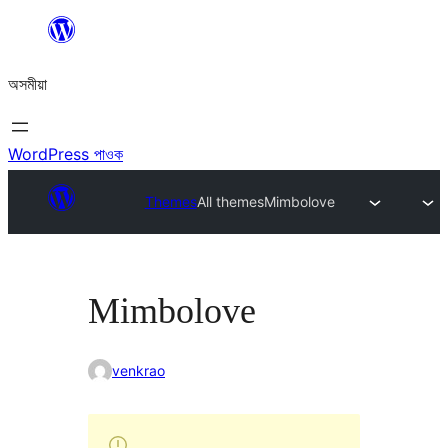
এয়া
এৰি
অসমীয়া
বিষয়বস্তুলৈ
যাওক
WordPress পাওক
Themes
All themes
Mimbolove
Mimbolove
venkrao