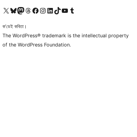
আমাৰ X (আগৰ Twitter) একাউণ্টলৈ যাওক
আমাৰ Bluesky একাউণ্টলৈ যাওক
আমাৰ Mastodon একাউণ্টলৈ যাওক
আমাৰ Threads একাউণ্টলৈ যাওক
আমাৰ Facebook পৃষ্ঠালৈ যাওক
আমাৰ Instagram একাউণ্টলৈ যাওক
আমাৰ LinkedIn একাউণ্টলৈ যাওক
আমাৰ TikTok একাউণ্টলৈ যাওক
আমাৰ YouTube চেনেললৈ যাওক
আমাৰ Tumblr একাউণ্টলৈ যাওক
ক’ডেই কবিতা।
The WordPress® trademark is the intellectual property
of the WordPress Foundation.