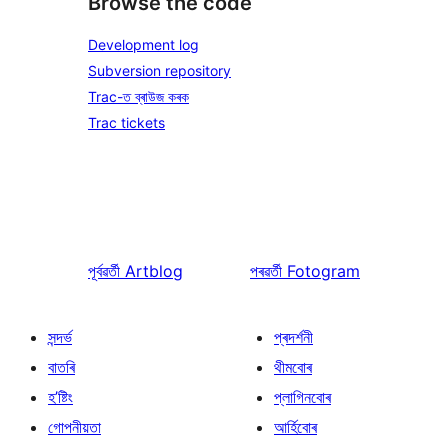
Browse the code
Development log
Subversion repository
Trac-ত ব্ৰাউজ কৰক
Trac tickets
পূৰ্বৱৰ্তী
Artblog
পৰৱৰ্তী
Fotogram
সন্দৰ্ভ
প্ৰদৰ্শনী
বাতৰি
থীমবোৰ
হ’ষ্টিং
প্লাগিনবোৰ
গোপনীয়তা
আৰ্হিবোৰ