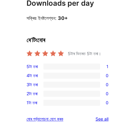
Downloads per day
সক্ৰিয় ইনষ্টলেশ্যন:
30+
ৰে’টিংবোৰ
5টাৰ ভিতৰত
5
টা তৰা।
5টা তৰা
1
1
4টা তৰা
0
5-
0
3টা তৰা
0
star
4-
0
review
2টা তৰা
0
star
3-
0
reviews
1টা তৰা
0
star
2-
0
reviews
star
1-
reviews
মোৰ পৰ্য্যালোচনা যোগ কৰক
See all
reviews
star
reviews