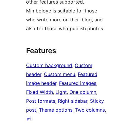
other features supported.
Mimbolove is suitable for those
who write more on their blog, and
also for those who publish photos.
Features
Custom background
, 
Custom
header
, 
Custom menu
, 
Featured
image header
, 
Featured images
, 
Fixed Width
, 
Light
, 
One column
, 
Post formats
, 
Right sidebar
, 
Sticky
post
, 
Theme options
, 
Two columns
, 
বগা