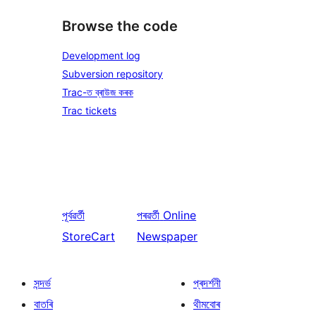
Browse the code
Development log
Subversion repository
Trac-ত ব্ৰাউজ কৰক
Trac tickets
পূৰ্বৱৰ্তী
পৰৱৰ্তী
Online
StoreCart
Newspaper
সন্দৰ্ভ
প্ৰদৰ্শনী
বাতৰি
থীমবোৰ