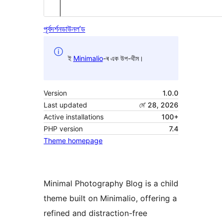
পূৰ্বদৰ্শন
ডাউনল’ড
ই
Minimalio
-ৰ এক উপ-থীম।
Version
1.0.0
Last updated
মে’ 28, 2026
Active installations
100+
PHP version
7.4
Theme homepage
Minimal Photography Blog is a child
theme built on Minimalio, offering a
refined and distraction-free