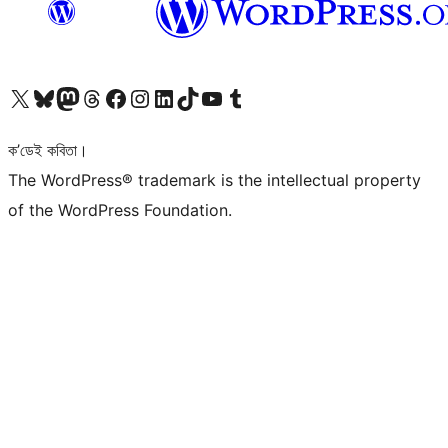
আমাৰ X (আগৰ Twitter) একাউণ্টলৈ যাওক
আমাৰ Bluesky একাউণ্টলৈ যাওক
আমাৰ Mastodon একাউণ্টলৈ যাওক
আমাৰ Threads একাউণ্টলৈ যাওক
আমাৰ Facebook পৃষ্ঠালৈ যাওক
আমাৰ Instagram একাউণ্টলৈ যাওক
আমাৰ LinkedIn একাউণ্টলৈ যাওক
আমাৰ TikTok একাউণ্টলৈ যাওক
আমাৰ YouTube চেনেললৈ যাওক
আমাৰ Tumblr একাউণ্টলৈ যাওক
ক’ডেই কবিতা।
The WordPress® trademark is the intellectual property
of the WordPress Foundation.