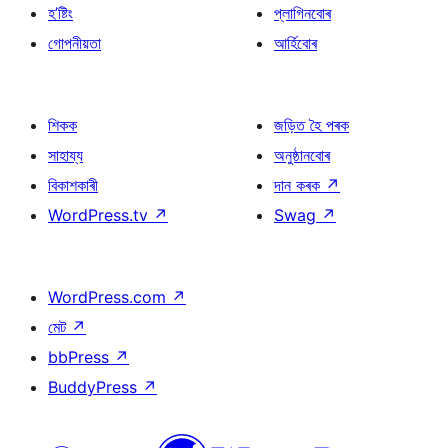
হ’ষ্টিং
প্লাগিনবোৰ
গোপনীয়তা
আৰ্হিবোৰ
শিকক
জড়িত হৈ পৰক
সাহায্য
অনুষ্ঠানবোৰ
বিকাশকাৰী
দান কৰক
↗
WordPress.tv
↗
Swag
↗
WordPress.com
↗
মেট
↗
bbPress
↗
BuddyPress
↗