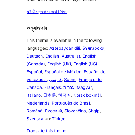
এই থীম সন্দৰ্ভে অভিযোগ দিয়ক
অনুবাদবোৰ
This theme is available in the following
languages:
Azərbaycan dili
,
Български
,
Deutsch
,
English (Australia)
,
English
(Canada)
,
English (UK)
,
English (US)
,
Español
,
Español de México
,
Español de
Venezuela
,
فارسی
,
Suomi
,
Français du
Canada
,
Français
,
עִבְרִית
,
Magyar
,
Italiano
,
日本語
,
한국어
,
Norsk bokmål
,
Nederlands
,
Português do Brasil
,
Română
,
Русский
,
Slovenčina
,
Shqip
,
Svenska
আৰু
Türkçe
.
Translate this theme