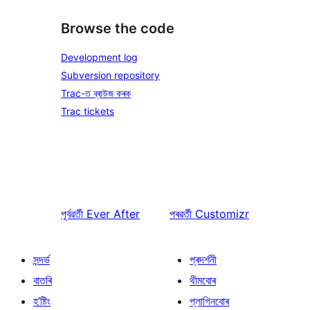
Browse the code
Development log
Subversion repository
Trac-ত ব্ৰাউজ কৰক
Trac tickets
পূৰ্বৱৰ্তী
Ever After
পৰৱৰ্তী
Customizr
সন্দৰ্ভ
প্ৰদৰ্শনী
বাতৰি
থীমবোৰ
হ’ষ্টিং
প্লাগিনবোৰ