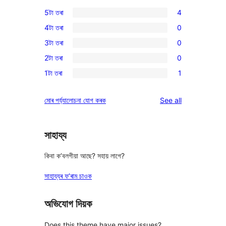
5টা তৰা
4
4
4টা তৰা
0
5-
0
3টা তৰা
0
star
4-
0
reviews
2টা তৰা
0
star
3-
0
reviews
1টা তৰা
1
star
2-
1
reviews
star
1-
reviews
মোৰ পৰ্য্যালোচনা যোগ কৰক
See all
reviews
star
review
সাহায্য
কিবা ক’বলগীয়া আছে? সহায় লাগে?
সাহায্যৰ ফ’ৰাম চাওক
অভিযোগ দিয়ক
Does this theme have major issues?