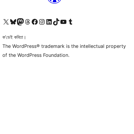
আমাৰ X (আগৰ Twitter) একাউণ্টলৈ যাওক
আমাৰ Bluesky একাউণ্টলৈ যাওক
আমাৰ Mastodon একাউণ্টলৈ যাওক
আমাৰ Threads একাউণ্টলৈ যাওক
আমাৰ Facebook পৃষ্ঠালৈ যাওক
আমাৰ Instagram একাউণ্টলৈ যাওক
আমাৰ LinkedIn একাউণ্টলৈ যাওক
আমাৰ TikTok একাউণ্টলৈ যাওক
আমাৰ YouTube চেনেললৈ যাওক
আমাৰ Tumblr একাউণ্টলৈ যাওক
ক’ডেই কবিতা।
The WordPress® trademark is the intellectual property
of the WordPress Foundation.