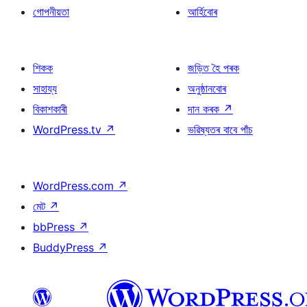
গোপনীয়তা
আৰ্হিবোৰ
শিকক
জড়িত হৈ পৰক
সাহায্য
অনুষ্ঠানবোৰ
বিকাশকাৰী
দান কৰক
↗
WordPress.tv
↗
ভৱিষ্যতৰ বাবে পাঁচ
WordPress.com
↗
মেট
↗
bbPress
↗
BuddyPress
↗