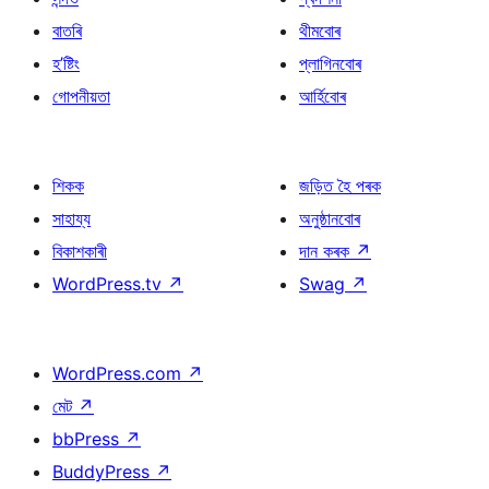
বাতৰি
থীমবোৰ
হ’ষ্টিং
প্লাগিনবোৰ
গোপনীয়তা
আৰ্হিবোৰ
শিকক
জড়িত হৈ পৰক
সাহায্য
অনুষ্ঠানবোৰ
বিকাশকাৰী
দান কৰক
↗
WordPress.tv
↗
Swag
↗
WordPress.com
↗
মেট
↗
bbPress
↗
BuddyPress
↗