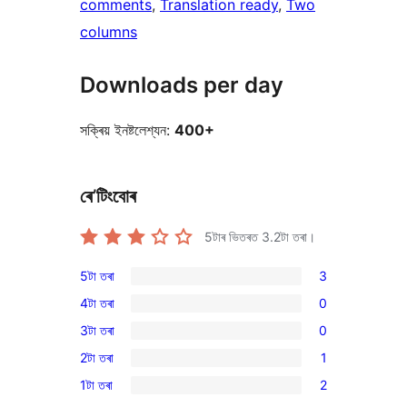
comments
, 
Translation ready
, 
Two
columns
Downloads per day
সক্ৰিয় ইনষ্টলেশ্যন:
400+
ৰে’টিংবোৰ
5টাৰ ভিতৰত
3.2
টা তৰা।
5টা তৰা
3
3
4টা তৰা
0
5-
0
3টা তৰা
0
star
4-
0
reviews
2টা তৰা
1
star
3-
1
reviews
1টা তৰা
2
star
2-
2