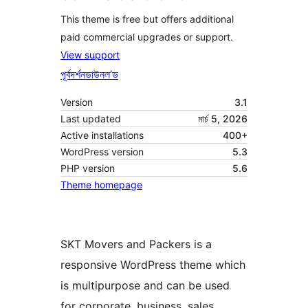
This theme is free but offers additional
paid commercial upgrades or support.
View support
পূৰ্বদৰ্শন
ডাউনল’ড
Version
3.1
Last updated
মাৰ্চ 5, 2026
Active installations
400+
WordPress version
5.3
PHP version
5.6
Theme homepage
SKT Movers and Packers is a
responsive WordPress theme which
is multipurpose and can be used
for corporate, business, sales,