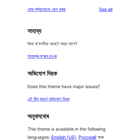
reviews
star
1-
reviews
মোৰ পৰ্য্যালোচনা যোগ কৰক
See all
review
star
reviews
সাহায্য
কিবা ক’বলগীয়া আছে? সহায় লাগে?
সাহায্যৰ ফ’ৰাম চাওক
অভিযোগ দিয়ক
Does this theme have major issues?
এই থীম সন্দৰ্ভে অভিযোগ দিয়ক
অনুবাদবোৰ
This theme is available in the following
languages:
English (US)
,
Русский
আৰু