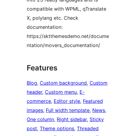
compatible with WPML, qTranslate
X, polylang etc. Check
documentation:
https://sktthemesdemo.net/docume
ntation/movers_documentation/
Features
Blog
, 
Custom background
, 
Custom
header
, 
Custom menu
, 
E-
commerce
, 
Editor style
, 
Featured
images
, 
Full width template
, 
News
, 
One column
, 
Right sidebar
, 
Sticky
post
, 
Theme options
, 
Threaded