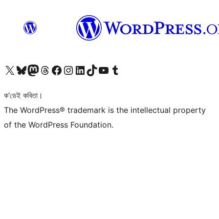
আমাৰ X (আগৰ Twitter) একাউণ্টলৈ যাওক
আমাৰ Bluesky একাউণ্টলৈ যাওক
আমাৰ Mastodon একাউণ্টলৈ যাওক
আমাৰ Threads একাউণ্টলৈ যাওক
আমাৰ Facebook পৃষ্ঠালৈ যাওক
আমাৰ Instagram একাউণ্টলৈ যাওক
আমাৰ LinkedIn একাউণ্টলৈ যাওক
আমাৰ TikTok একাউণ্টলৈ যাওক
আমাৰ YouTube চেনেললৈ যাওক
আমাৰ Tumblr একাউণ্টলৈ যাওক
ক’ডেই কবিতা।
The WordPress® trademark is the intellectual property
of the WordPress Foundation.