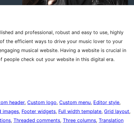
olished and professional, robust and easy to use, highly
 the efficient ways to drive your music lover to your
engaging musical website. Having a website is crucial in
f people check out your website in this digital era.
tom header
, 
Custom logo
, 
Custom menu
, 
Editor style
, 
d images
, 
Footer widgets
, 
Full width template
, 
Grid layout
, 
tions
, 
Threaded comments
, 
Three columns
, 
Translation