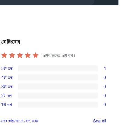
ৰে’টিংবোৰ
5টাৰ ভিতৰত
5
টা তৰা।
5টা তৰা
1
1
4টা তৰা
0
5-
0
3টা তৰা
0
star
4-
0
review
2টা তৰা
0
star
3-
0
reviews
1টা তৰা
0
star
2-
0
reviews
star
1-
reviews
মোৰ পৰ্য্যালোচনা যোগ কৰক
See all
reviews
star
reviews