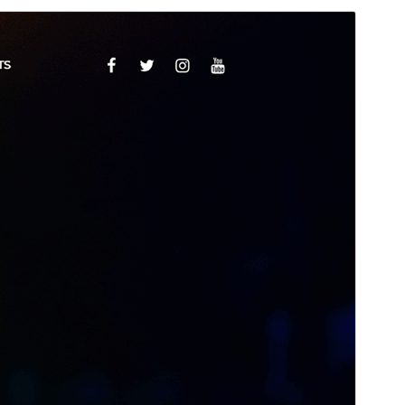
পূৰ্বদৰ্শন
ডাউনল’ড
Version
1.2.8
Last updated
মে’ 26, 2026
Active installations
300+
WordPress version
4.7
PHP version
5.6
Theme homepage