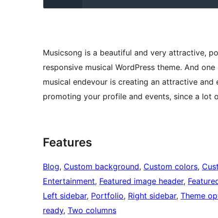
Musicsong is a beautiful and very attractive, p
responsive musical WordPress theme. And one of
musical endevour is creating an attractive and 
promoting your profile and events, since a lot o
Features
Blog
, 
Custom background
, 
Custom colors
, 
Cus
Entertainment
, 
Featured image header
, 
Feature
Left sidebar
, 
Portfolio
, 
Right sidebar
, 
Theme op
ready
, 
Two columns