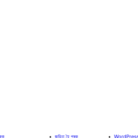
কক
জড়িত হৈ পৰক
WordPres