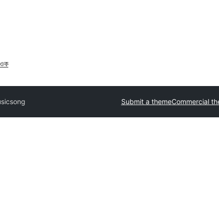
াওক
sicsong
Submit a theme
Commercial t