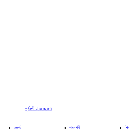
পূৰ্বৱৰ্তী
Jumadi
সন্দৰ্ভ
প্ৰদৰ্শনী
শি