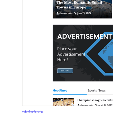
পূৰ্বদৰ্শন
ডাউনল’ড