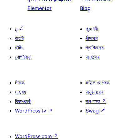
Elementor
Blog
সন্দৰ্ভ
প্ৰদৰ্শনী
বাতৰি
থীমবোৰ
হ’ষ্টিং
প্লাগিনবোৰ
গোপনীয়তা
আৰ্হিবোৰ
শিকক
জড়িত হৈ পৰক
সাহায্য
অনুষ্ঠানবোৰ
বিকাশকাৰী
দান কৰক
↗
WordPress.tv
↗
Swag
↗
WordPress.com
↗