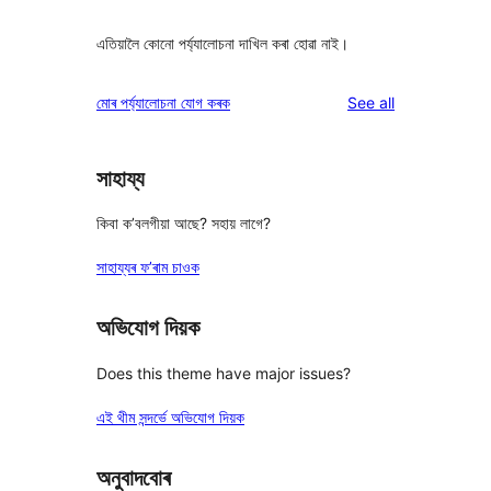
এতিয়ালৈ কোনো পৰ্য্যালোচনা দাখিল কৰা হোৱা নাই।
reviews
মোৰ পৰ্য্যালোচনা যোগ কৰক
See all
সাহায্য
কিবা ক’বলগীয়া আছে? সহায় লাগে?
সাহায্যৰ ফ’ৰাম চাওক
অভিযোগ দিয়ক
Does this theme have major issues?
এই থীম সন্দৰ্ভে অভিযোগ দিয়ক
অনুবাদবোৰ