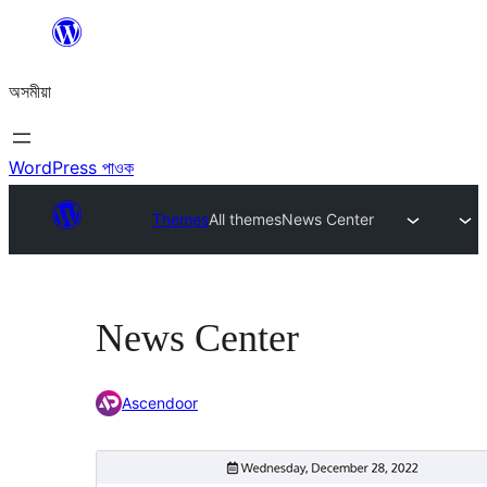
এয়া
এৰি
অসমীয়া
বিষয়বস্তুলৈ
যাওক
WordPress পাওক
Themes
All themes
News Center
News Center
Ascendoor