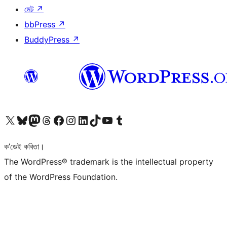
মেট
↗
bbPress
↗
BuddyPress
↗
আমাৰ X (আগৰ Twitter) একাউণ্টলৈ যাওক
আমাৰ Bluesky একাউণ্টলৈ যাওক
আমাৰ Mastodon একাউণ্টলৈ যাওক
আমাৰ Threads একাউণ্টলৈ যাওক
আমাৰ Facebook পৃষ্ঠালৈ যাওক
আমাৰ Instagram একাউণ্টলৈ যাওক
আমাৰ LinkedIn একাউণ্টলৈ যাওক
আমাৰ TikTok একাউণ্টলৈ যাওক
আমাৰ YouTube চেনেললৈ যাওক
আমাৰ Tumblr একাউণ্টলৈ যাওক
ক’ডেই কবিতা।
The WordPress® trademark is the intellectual property
of the WordPress Foundation.