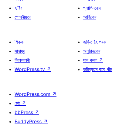
হ’ষ্টিং
প্লাগিনবোৰ
গোপনীয়তা
আৰ্হিবোৰ
শিকক
জড়িত হৈ পৰক
সাহায্য
অনুষ্ঠানবোৰ
বিকাশকাৰী
দান কৰক
↗
WordPress.tv
↗
ভৱিষ্যতৰ বাবে পাঁচ
WordPress.com
↗
মেট
↗
bbPress
↗
BuddyPress
↗