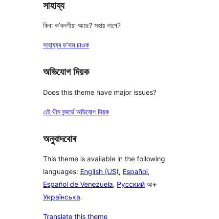
সাহায্য
কিবা ক’বলগীয়া আছে? সহায় লাগে?
সাহায্যৰ ফ’ৰাম চাওক
অভিযোগ দিয়ক
Does this theme have major issues?
এই থীম সন্দৰ্ভে অভিযোগ দিয়ক
অনুবাদবোৰ
This theme is available in the following
languages:
English (US)
,
Español
,
Español de Venezuela
,
Русский
আৰু
Українська
.
Translate this theme