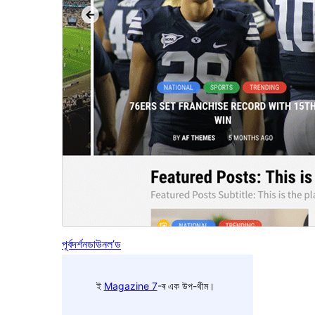
পূৰ্বদৰ্শন
ডাউনল’ড
ই
Magazine 7
-ৰ এক উপ-থীম।