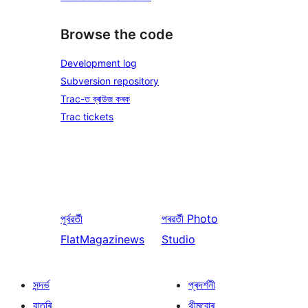
Browse the code
Development log
Subversion repository
Trac-ত ব্ৰাউজ কৰক
Trac tickets
পূৰ্বৱৰ্তী
পৰৱৰ্তী
Photo
FlatMagazinews
Studio
সন্দৰ্ভ
প্ৰদৰ্শনী
বাতৰি
থীমবোৰ