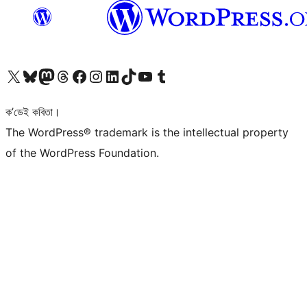
আমাৰ X (আগৰ Twitter) একাউণ্টলৈ যাওক
আমাৰ Bluesky একাউণ্টলৈ যাওক
আমাৰ Mastodon একাউণ্টলৈ যাওক
আমাৰ Threads একাউণ্টলৈ যাওক
আমাৰ Facebook পৃষ্ঠালৈ যাওক
আমাৰ Instagram একাউণ্টলৈ যাওক
আমাৰ LinkedIn একাউণ্টলৈ যাওক
আমাৰ TikTok একাউণ্টলৈ যাওক
আমাৰ YouTube চেনেললৈ যাওক
আমাৰ Tumblr একাউণ্টলৈ যাওক
ক’ডেই কবিতা।
The WordPress® trademark is the intellectual property
of the WordPress Foundation.