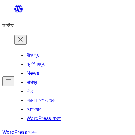
এয়া
এৰি
অসমীয়া
বিষয়বস্তুলৈ
যাওক
থীমসমূহ
প্লাগিনসমূহ
News
সাহায্য
বিষয়
অৱদান আগবঢ়াওক
যোগাযোগ
WordPress পাওক
WordPress পাওক