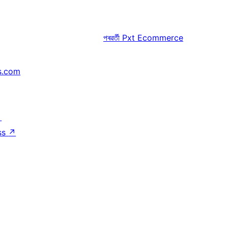
পৰৱৰ্তী
Pxt Ecommerce
s.com
↗
ss
↗