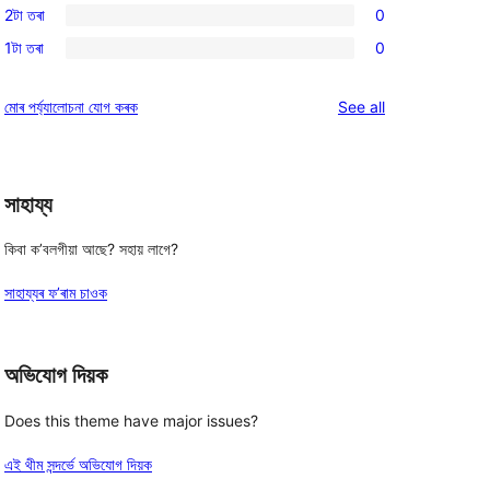
reviews
2টা তৰা
0
star
3-
0
reviews
1টা তৰা
0
star
2-
0
reviews
star
1-
reviews
মোৰ পৰ্য্যালোচনা যোগ কৰক
See all
reviews
star
reviews
সাহায্য
কিবা ক’বলগীয়া আছে? সহায় লাগে?
সাহায্যৰ ফ’ৰাম চাওক
অভিযোগ দিয়ক
Does this theme have major issues?
এই থীম সন্দৰ্ভে অভিযোগ দিয়ক