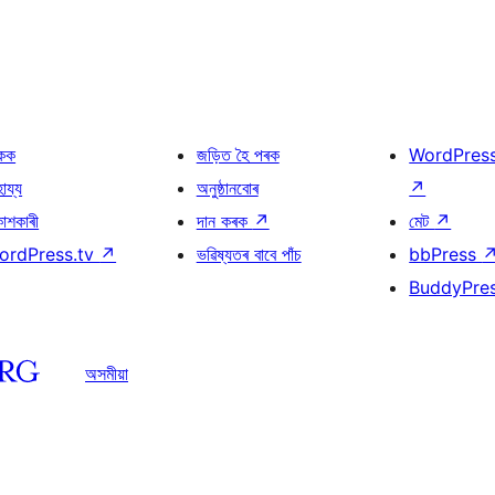
কক
জড়িত হৈ পৰক
WordPres
হায্য
অনুষ্ঠানবোৰ
↗
কাশকাৰী
দান কৰক
↗
মেট
↗
ordPress.tv
↗
ভৱিষ্যতৰ বাবে পাঁচ
bbPress
BuddyPre
অসমীয়া