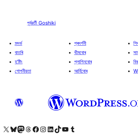
পূৰ্বৱৰ্তী
Goshiki
সন্দৰ্ভ
প্ৰদৰ্শনী
শি
বাতৰি
থীমবোৰ
সা
হ’ষ্টিং
প্লাগিনবোৰ
বি
গোপনীয়তা
আৰ্হিবোৰ
W
আমাৰ X (আগৰ Twitter) একাউণ্টলৈ যাওক
আমাৰ Bluesky একাউণ্টলৈ যাওক
আমাৰ Mastodon একাউণ্টলৈ যাওক
আমাৰ Threads একাউণ্টলৈ যাওক
আমাৰ Facebook পৃষ্ঠালৈ যাওক
আমাৰ Instagram একাউণ্টলৈ যাওক
আমাৰ LinkedIn একাউণ্টলৈ যাওক
আমাৰ TikTok একাউণ্টলৈ যাওক
আমাৰ YouTube চেনেললৈ যাওক
আমাৰ Tumblr একাউণ্টলৈ যাওক