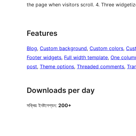
the page when visitors scroll. 4. Three widgetiz
Features
Blog
, 
Custom background
, 
Custom colors
, 
Cus
Footer widgets
, 
Full width template
, 
One colum
post
, 
Theme options
, 
Threaded comments
, 
Tra
Downloads per day
সক্ৰিয় ইনষ্টলেশ্যন:
200+