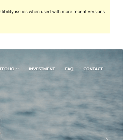
ibility issues when used with more recent versions
পূৰ্বদৰ্শন
ডাউনল’ড
Version
1.1.3
Last updated
জানুৱাৰী 1, 2022
Active installations
200+
PHP version
5.6
Theme homepage