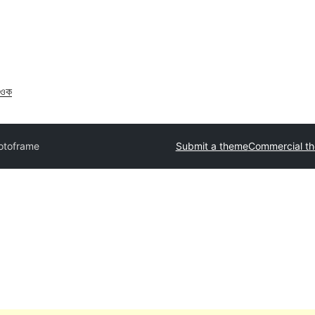
াওক
otoframe
Submit a theme
Commercial t