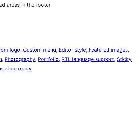
ed areas in the footer.
tom logo
, 
Custom menu
, 
Editor style
, 
Featured images
, 
n
, 
Photography
, 
Portfolio
, 
RTL language support
, 
Sticky
nslation ready