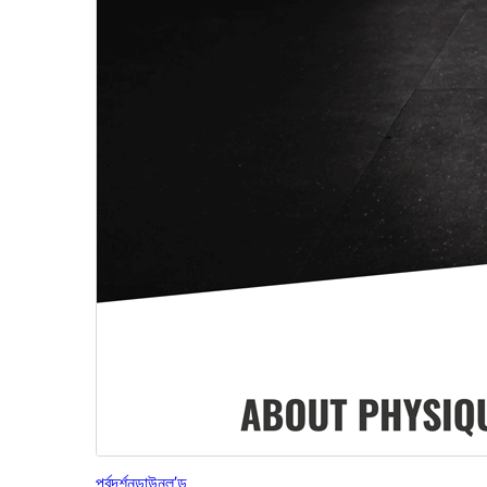
পূৰ্বদৰ্শন
ডাউনল’ড