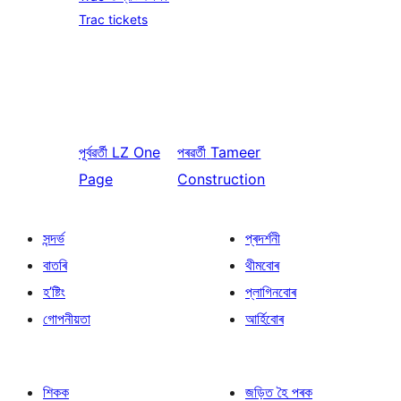
Trac tickets
পূৰ্বৱৰ্তী
LZ One
পৰৱৰ্তী
Tameer
Page
Construction
সন্দৰ্ভ
প্ৰদৰ্শনী
বাতৰি
থীমবোৰ
হ’ষ্টিং
প্লাগিনবোৰ
গোপনীয়তা
আৰ্হিবোৰ
শিকক
জড়িত হৈ পৰক