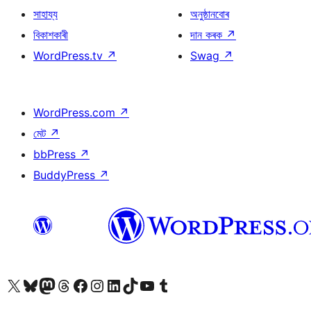
সাহায্য
অনুষ্ঠানবোৰ
বিকাশকাৰী
দান কৰক
↗
WordPress.tv
↗
Swag
↗
WordPress.com
↗
মেট
↗
bbPress
↗
BuddyPress
↗
আমাৰ X (আগৰ Twitter) একাউণ্টলৈ যাওক
আমাৰ Bluesky একাউণ্টলৈ যাওক
আমাৰ Mastodon একাউণ্টলৈ যাওক
আমাৰ Threads একাউণ্টলৈ যাওক
আমাৰ Facebook পৃষ্ঠালৈ যাওক
আমাৰ Instagram একাউণ্টলৈ যাওক
আমাৰ LinkedIn একাউণ্টলৈ যাওক
আমাৰ TikTok একাউণ্টলৈ যাওক
আমাৰ YouTube চেনেললৈ যাওক
আমাৰ Tumblr একাউণ্টলৈ যাওক