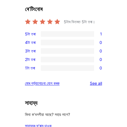
ৰে’টিংবোৰ
5টাৰ ভিতৰত
5
টা তৰা।
5টা তৰা
1
1
4টা তৰা
0
5-
0
3টা তৰা
0
star
4-
0
review
2টা তৰা
0
star
3-
0
reviews
1টা তৰা
0
star
2-
0
reviews
star
1-
reviews
মোৰ পৰ্য্যালোচনা যোগ কৰক
See all
reviews
star
reviews
সাহায্য
কিবা ক’বলগীয়া আছে? সহায় লাগে?
সাহায্যৰ ফ’ৰাম চাওক