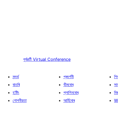
পূৰ্বৱৰ্তী
Virtual Conference
সন্দৰ্ভ
প্ৰদৰ্শনী
শি
বাতৰি
থীমবোৰ
সা
হ’ষ্টিং
প্লাগিনবোৰ
বি
গোপনীয়তা
আৰ্হিবোৰ
W