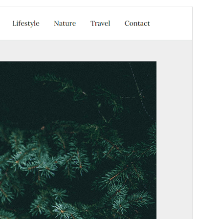
পূৰ্বদৰ্শন
ডাউনল’ড
Version
1.5
Last updated
মে’ 29, 2026
Active installations
70+
WordPress version
5.1
PHP version
5.6
Theme homepage