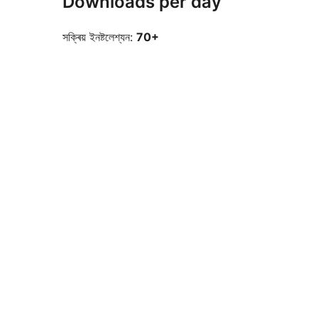
Downloads per day
সক্ৰিয় ইনষ্টলেশ্যন:
70+