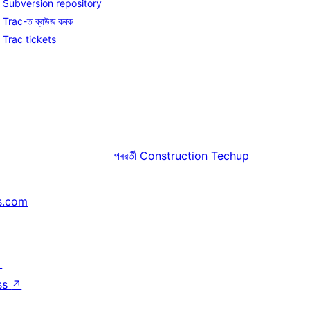
Subversion repository
Trac-ত ব্ৰাউজ কৰক
Trac tickets
পৰৱৰ্তী
Construction Techup
s.com
↗
ss
↗