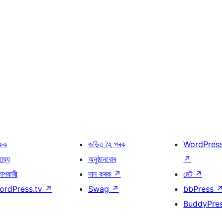
কক
জড়িত হৈ পৰক
WordPres
হায্য
অনুষ্ঠানবোৰ
↗
কাশকাৰী
দান কৰক
↗
মেট
↗
ordPress.tv
↗
Swag
↗
bbPress
BuddyPre