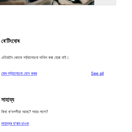
ৰে’টিংবোৰ
এতিয়ালৈ কোনো পৰ্য্যালোচনা দাখিল কৰা হোৱা নাই।
reviews
মোৰ পৰ্য্যালোচনা যোগ কৰক
See all
সাহায্য
 
কিবা ক’বলগীয়া আছে? সহায় লাগে?
সাহায্যৰ ফ’ৰাম চাওক