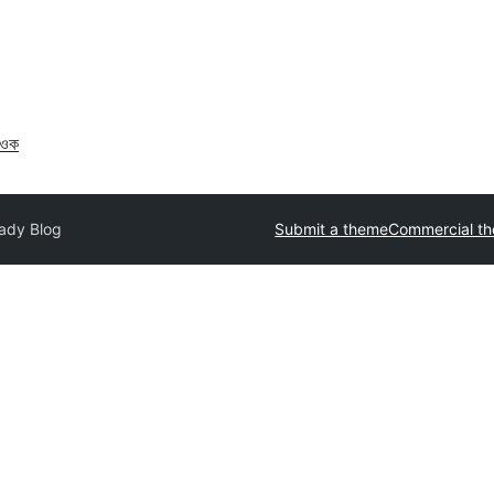
াওক
ady Blog
Submit a theme
Commercial t