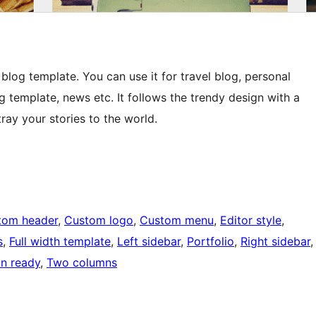
blog template. You can use it for travel blog, personal
g template, news etc. It follows the trendy design with a
ray your stories to the world.
tom header
, 
Custom logo
, 
Custom menu
, 
Editor style
, 
s
, 
Full width template
, 
Left sidebar
, 
Portfolio
, 
Right sidebar
,
on ready
, 
Two columns