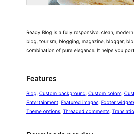
Ready Blog is a fully responsive, clean, modern 
blog, tourism, blogging, magazine, blogger, blo
combination of pure elegance. It helps you port
Features
Blog
, 
Custom background
, 
Custom colors
, 
Cus
Entertainment
, 
Featured images
, 
Footer widget
Theme options
, 
Threaded comments
, 
Translati