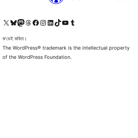
আমাৰ X (আগৰ Twitter) একাউণ্টলৈ যাওক
আমাৰ Bluesky একাউণ্টলৈ যাওক
আমাৰ Mastodon একাউণ্টলৈ যাওক
আমাৰ Threads একাউণ্টলৈ যাওক
আমাৰ Facebook পৃষ্ঠালৈ যাওক
আমাৰ Instagram একাউণ্টলৈ যাওক
আমাৰ LinkedIn একাউণ্টলৈ যাওক
আমাৰ TikTok একাউণ্টলৈ যাওক
আমাৰ YouTube চেনেললৈ যাওক
আমাৰ Tumblr একাউণ্টলৈ যাওক
ক’ডেই কবিতা।
The WordPress® trademark is the intellectual property
of the WordPress Foundation.