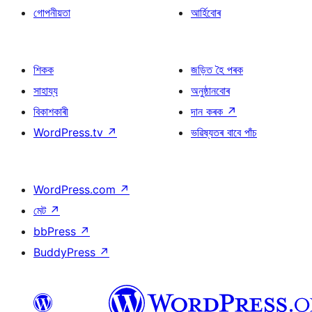
গোপনীয়তা
আৰ্হিবোৰ
শিকক
জড়িত হৈ পৰক
সাহায্য
অনুষ্ঠানবোৰ
বিকাশকাৰী
দান কৰক
↗
WordPress.tv
↗
ভৱিষ্যতৰ বাবে পাঁচ
WordPress.com
↗
মেট
↗
bbPress
↗
BuddyPress
↗