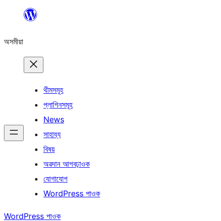
এয়া
এৰি
অসমীয়া
বিষয়বস্তুলৈ
যাওক
থীমসমূহ
প্লাগিনসমূহ
News
সাহায্য
বিষয়
অৱদান আগবঢ়াওক
যোগাযোগ
WordPress পাওক
WordPress পাওক