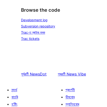
Browse the code
Development log
Subversion repository
Trac-ত ব্ৰাউজ কৰক
Trac tickets
পূৰ্বৱৰ্তী
NewsDot
পৰৱৰ্তী
News Vibe
সন্দৰ্ভ
প্ৰদৰ্শনী
বাতৰি
থীমবোৰ
হ’ষ্টিং
প্লাগিনবোৰ