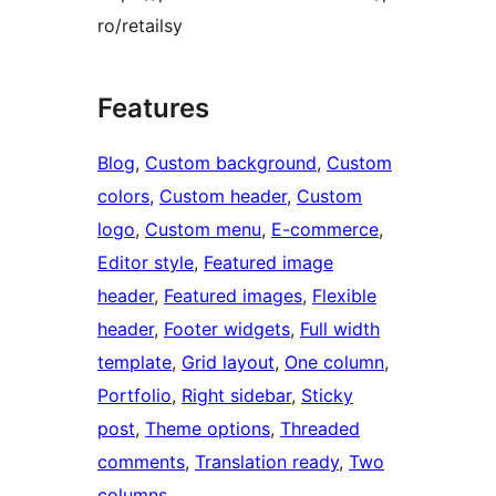
ro/retailsy
Features
Blog
, 
Custom background
, 
Custom
colors
, 
Custom header
, 
Custom
logo
, 
Custom menu
, 
E-commerce
, 
Editor style
, 
Featured image
header
, 
Featured images
, 
Flexible
header
, 
Footer widgets
, 
Full width
template
, 
Grid layout
, 
One column
, 
Portfolio
, 
Right sidebar
, 
Sticky
post
, 
Theme options
, 
Threaded
comments
, 
Translation ready
, 
Two
columns