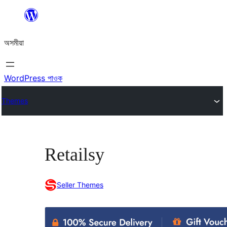
এয়া
এৰি
অসমীয়া
বিষয়বস্তুলৈ
যাওক
WordPress পাওক
Themes
Retailsy
Seller Themes