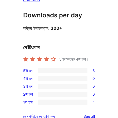
Downloads per day
সক্ৰিয় ইনষ্টলেশ্যন:
300+
ৰে’টিংবোৰ
5টাৰ ভিতৰত
4
টা তৰা।
5টা তৰা
3
3
4টা তৰা
0
5-
0
3টা তৰা
0
star
4-
0
reviews
2টা তৰা
0
star
3-
0
reviews
1টা তৰা
1
star
2-
1
reviews
star
1-
reviews
মোৰ পৰ্য্যালোচনা যোগ কৰক
See all
reviews