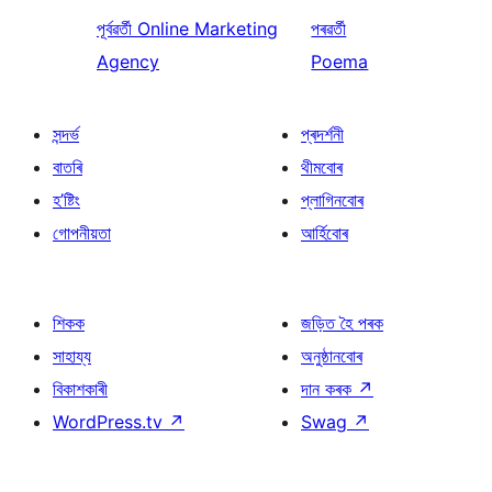
পূৰ্বৱৰ্তী
Online Marketing
পৰৱৰ্তী
Agency
Poema
সন্দৰ্ভ
প্ৰদৰ্শনী
বাতৰি
থীমবোৰ
হ’ষ্টিং
প্লাগিনবোৰ
গোপনীয়তা
আৰ্হিবোৰ
শিকক
জড়িত হৈ পৰক
সাহায্য
অনুষ্ঠানবোৰ
বিকাশকাৰী
দান কৰক
↗
WordPress.tv
↗
Swag
↗