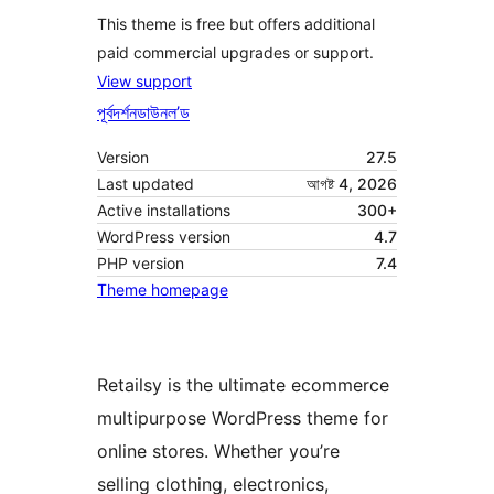
This theme is free but offers additional
paid commercial upgrades or support.
View support
পূৰ্বদৰ্শন
ডাউনল’ড
Version
27.5
Last updated
আগষ্ট 4, 2026
Active installations
300+
WordPress version
4.7
PHP version
7.4
Theme homepage
Retailsy is the ultimate ecommerce
multipurpose WordPress theme for
online stores. Whether you’re
selling clothing, electronics,