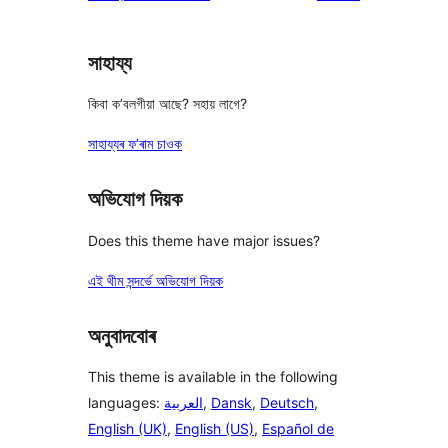
star
review
সাহায্য
কিবা ক’বলগীয়া আছে? সহায় লাগে?
সাহায্যৰ ফ’ৰাম চাওক
অভিযোগ দিয়ক
Does this theme have major issues?
এই থীম সন্দৰ্ভে অভিযোগ দিয়ক
অনুবাদবোৰ
This theme is available in the following
languages:
العربية
,
Dansk
,
Deutsch
,
English (UK)
,
English (US)
,
Español de