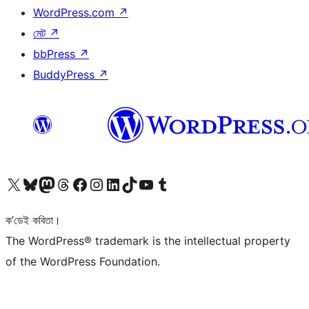
WordPress.com
↗
মেট
↗
bbPress
↗
BuddyPress
↗
আমাৰ X (আগৰ Twitter) একাউণ্টলৈ যাওক
আমাৰ Bluesky একাউণ্টলৈ যাওক
আমাৰ Mastodon একাউণ্টলৈ যাওক
আমাৰ Threads একাউণ্টলৈ যাওক
আমাৰ Facebook পৃষ্ঠালৈ যাওক
আমাৰ Instagram একাউণ্টলৈ যাওক
আমাৰ LinkedIn একাউণ্টলৈ যাওক
আমাৰ TikTok একাউণ্টলৈ যাওক
আমাৰ YouTube চেনেললৈ যাওক
আমাৰ Tumblr একাউণ্টলৈ যাওক
ক’ডেই কবিতা।
The WordPress® trademark is the intellectual property
of the WordPress Foundation.