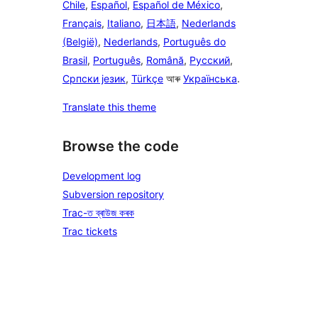
Chile
,
Español
,
Español de México
,
Français
,
Italiano
,
日本語
,
Nederlands
(België)
,
Nederlands
,
Português do
Brasil
,
Português
,
Română
,
Русский
,
Српски језик
,
Türkçe
আৰু
Українська
.
Translate this theme
Browse the code
Development log
Subversion repository
Trac-ত ব্ৰাউজ কৰক
Trac tickets