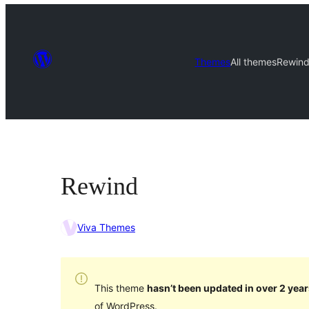
Themes
All themes
Rewin
Rewind
Viva Themes
This theme
hasn’t been updated in over 2 year
of WordPress.