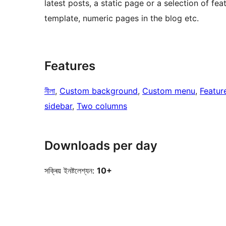
latest posts, a static page or a selection of fe
template, numeric pages in the blog etc.
Features
নীলা
, 
Custom background
, 
Custom menu
, 
Featur
sidebar
, 
Two columns
Downloads per day
সক্ৰিয় ইনষ্টলেশ্যন:
10+