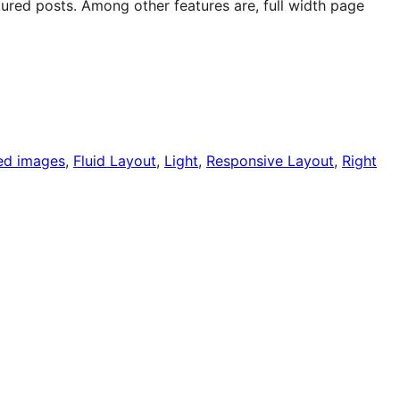
atured posts. Among other features are, full width page
ed images
, 
Fluid Layout
, 
Light
, 
Responsive Layout
, 
Right