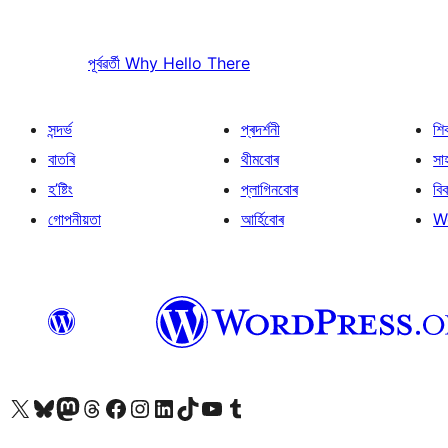
পূৰ্বৱৰ্তী
Why Hello There
সন্দৰ্ভ
প্ৰদৰ্শনী
শি
বাতৰি
থীমবোৰ
সা
হ’ষ্টিং
প্লাগিনবোৰ
বি
গোপনীয়তা
আৰ্হিবোৰ
W
আমাৰ X (আগৰ Twitter) একাউণ্টলৈ যাওক
আমাৰ Bluesky একাউণ্টলৈ যাওক
আমাৰ Mastodon একাউণ্টলৈ যাওক
আমাৰ Threads একাউণ্টলৈ যাওক
আমাৰ Facebook পৃষ্ঠালৈ যাওক
আমাৰ Instagram একাউণ্টলৈ যাওক
আমাৰ LinkedIn একাউণ্টলৈ যাওক
আমাৰ TikTok একাউণ্টলৈ যাওক
আমাৰ YouTube চেনেললৈ যাওক
আমাৰ Tumblr একাউণ্টলৈ যাওক