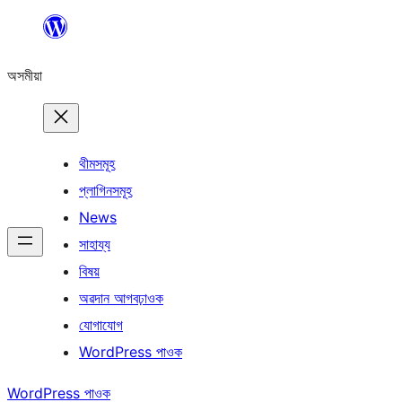
এয়া
এৰি
অসমীয়া
বিষয়বস্তুলৈ
যাওক
থীমসমূহ
প্লাগিনসমূহ
News
সাহায্য
বিষয়
অৱদান আগবঢ়াওক
যোগাযোগ
WordPress পাওক
WordPress পাওক