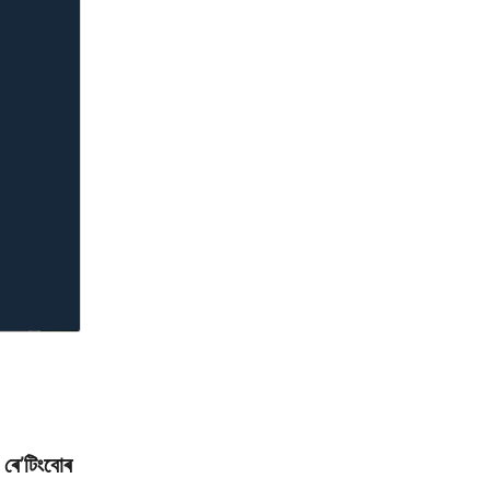
ৰে’টিংবোৰ