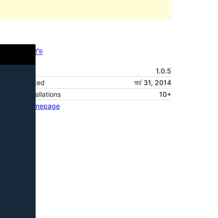
পূৰ্বদৰ্শন
ডাউনল’ড
Version
1.0.5
Last updated
মাৰ্চ 31, 2014
Active installations
10+
Theme homepage