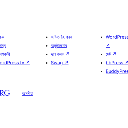
কক
জড়িত হৈ পৰক
WordPres
হায্য
অনুষ্ঠানবোৰ
↗
কাশকাৰী
দান কৰক
↗
মেট
↗
ordPress.tv
↗
Swag
↗
bbPress
BuddyPre
অসমীয়া