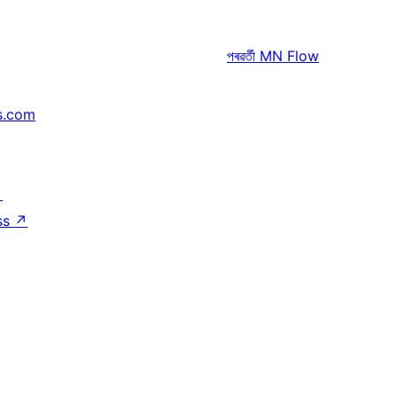
পৰৱৰ্তী
MN Flow
s.com
↗
ss
↗